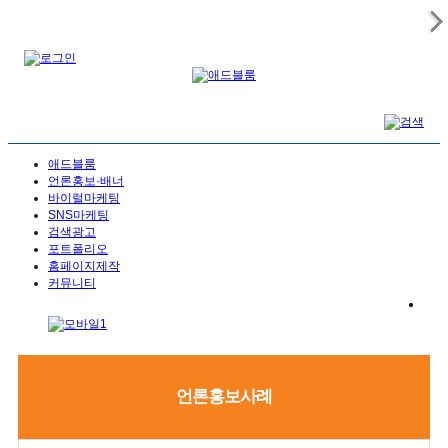
애드블룸
언론홍보·배너
바이럴마케팅
SNS마케팅
검색광고
포트폴리오
홈페이지제작
커뮤니티
언론홍보사례