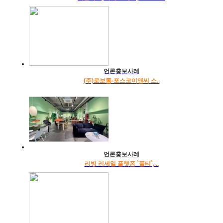
언론홍보사례
(주)로보톰-포스코이앤씨 스..
언론홍보사례
리빙 리세일 플랫폼 `풀티`, ..