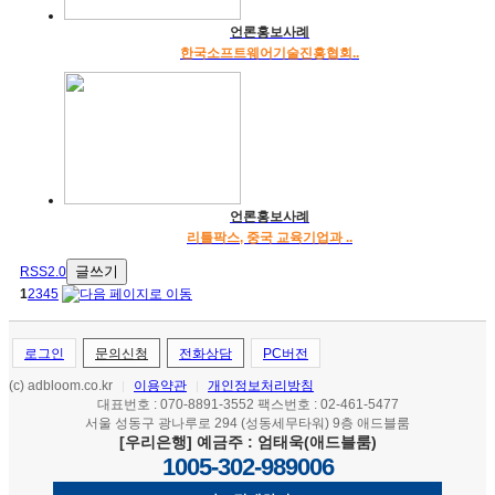
언론홍보사례
한국소프트웨어기술진흥협회..
언론홍보사례
리틀팍스, 중국 교육기업과 ..
글쓰기
RSS2.0
1
2
3
4
5
로그인
문의신청
전화상담
PC버전
(c) adbloom.co.kr
이용약관
개인정보처리방침
|
|
대표번호 : 070-8891-3552 팩스번호 : 02-461-5477
서울 성동구 광나루로 294 (성동세무타워) 9층 애드블룸
[우리은행] 예금주 : 엄태욱(애드블룸)
1005-302-989006