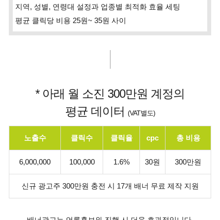
지역, 성별, 연령대 설정과 업종별 최적화 효율 세팅
평균 클릭당 비용 25원~ 35원 사이
* 아래 월 소진 300만원 계정의
평균 데이터
(VAT별도)
노출수
클릭수
클릭율
cpc
총 비용
6,000,000
100,000
1.6%
30원
300만원
신규 광고주 300만원 충전 시 17개 배너 무료 제작 지원
배너광고는 언론홍보와 진행 시
더욱 효과적
입니다.