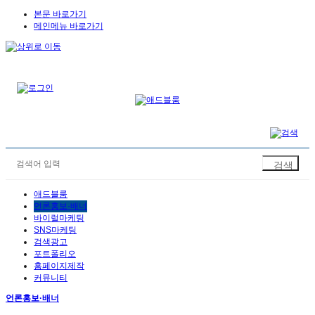
본문 바로가기
메인메뉴 바로가기
애드블룸
언론홍보·배너
바이럴마케팅
SNS마케팅
검색광고
포트폴리오
홈페이지제작
커뮤니티
언론홍보·배너