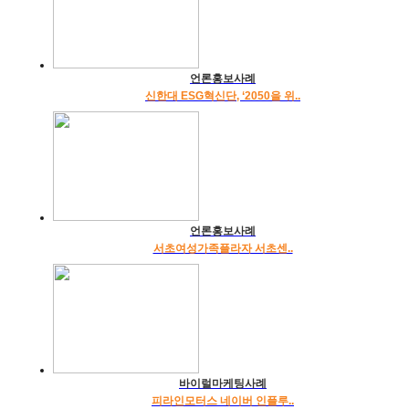
언론홍보사례
신한대 ESG혁신단, ‘2050을 위..
언론홍보사례
서초여성가족플라자 서초센..
바이럴마케팅사례
피라인모터스 네이버 인플루..