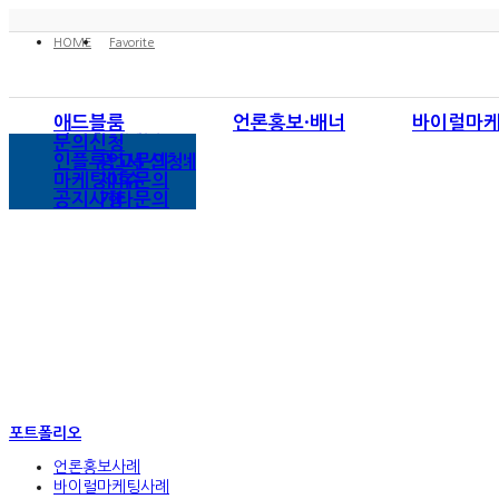
HOME
Favorite
애드블룸
언론홍보·배너
바이럴마
회사소개
언론홍보
블로그/카페
인스타그램
네이버
언론홍보사례
문의신청
사업영역
브랜드대상
포스트
페이스북
다음
바이럴마케팅사례
인플루언서 신청
광고문의
배너광고
모바일마케팅
유튜브
구글
SNS마케팅사례
마케팅이슈
제휴문의
검색광고사례
공지사항
기타문의
포트폴리오
언론홍보사례
바이럴마케팅사례