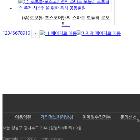
(주)로보톰-포스코이앤씨 스마트 모듈러 로보
틱...
1
2
3
4
5
6
7
8
9
10
이용약관
개인정보처리방침
이메일수집거부
문의신청
애
서울 성동구 광나루로 294 (성동세무타워) 9층
Copyright (c) 2020 All rights reserved