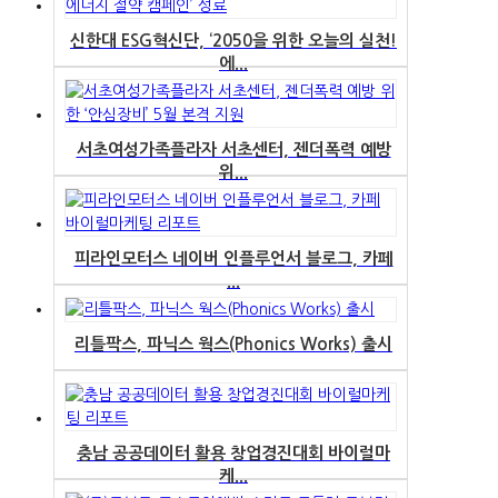
신한대 ESG혁신단, ‘2050을 위한 오늘의 실천!
에...
서초여성가족플라자 서초센터, 젠더폭력 예방
위...
피라인모터스 네이버 인플루언서 블로그, 카페
...
리틀팍스, 파닉스 웍스(Phonics Works) 출시
충남 공공데이터 활용 창업경진대회 바이럴마
케...