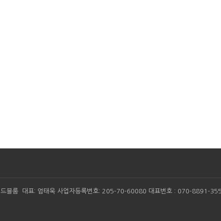
드블룸 대표: 엄태욱 사업자등록번호: 205-70-60080 대표번호 : 070-8891-355