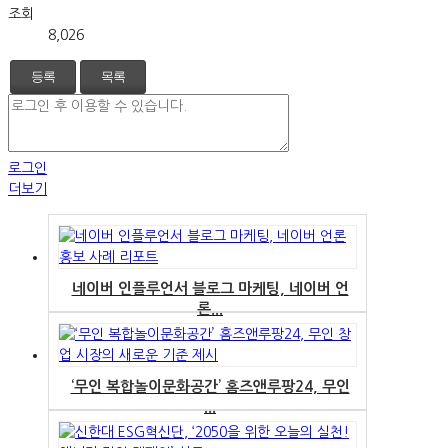
조회
8,026
등록
목록
로그인
더보기
네이버 인플루언서 블로그 마케팅, 네이버 언
론...
‘무인 복합놀이문화공간’ 홈즈앤루팡24, 무인
...