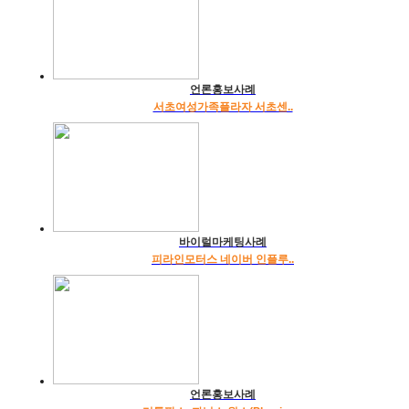
언론홍보사례
서초여성가족플라자 서초센..
바이럴마케팅사례
피라인모터스 네이버 인플루..
언론홍보사례