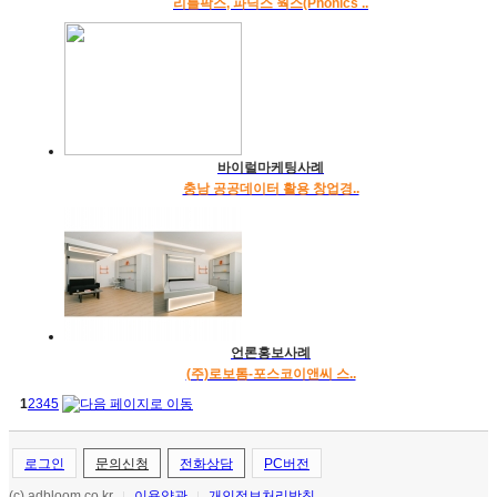
리틀팍스, 파닉스 웍스(Phonics ..
바이럴마케팅사례
충남 공공데이터 활용 창업경..
언론홍보사례
(주)로보톰-포스코이앤씨 스..
1
2
3
4
5
로그인
문의신청
전화상담
PC버전
(c) adbloom.co.kr
이용약관
개인정보처리방침
|
|