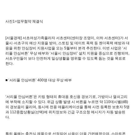
사진1=업무협약 체결식
[서울경제] 서초여성가족플라자 서초센터(센터장 조영미, 이하 서초센터)가 서
울시·서초구의 예산 지원을 받아, 스토킹 및 데이트 폭력 등 젠더폭력 예방과 대
응을 위한 안심장비 지원사업을 오는 5월부터 본격 추진한다. 이번 사업은 ‘서
리풀 안심버튼’ 무상 배부와 ‘서울시 안심장비’ 설치 지원을 중심으로 진행되며,
서초구민들이 보다 안전하게 일상생활을 영위할 수 있도록 돕는 것을 목표로
한다.
■ ‘서리풀 안심버튼’ 400명 대상 무상 배부
‘서리풀 안심버튼’은 키링 형태의 휴대용 호신용 경보기로, 가방이나 열쇠고리
에 부착해 소지할 수 있다. 위급 상황 발생 시 버튼을 누르면 약 110데시벨(dB)
의 경보음이 울리며, 동시에 전용 애플리케이션을 통해 사전 등록한 보호자 5명
과 112종합상황실(선택)에 위치정보와 긴급 구조요청 메시지가 자동 발송된
다.
특히 올해는 충전식 제품으로 선정되어 사용이 더욱 간편해졌으며, 스마트폰