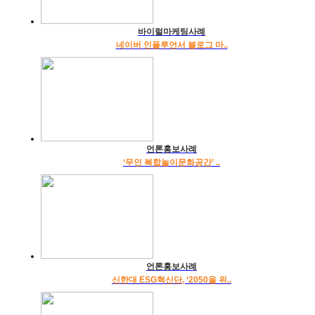
바이럴마케팅사례
네이버 인플루언서 블로그 마..
언론홍보사례
‘무인 복합놀이문화공간’ ..
언론홍보사례
신한대 ESG혁신단, ‘2050을 위..