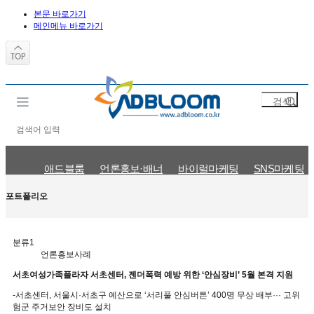
본문 바로가기
메인메뉴 바로가기
애드블룸
언론홍보·배너
바이럴마케팅
SNS마케팅
언론홍보사례
바이럴마케팅사례
SNS마케팅사례
검색광고사
포트폴리오
분류1
언론홍보사례
서초여성가족플라자 서초센터, 젠더폭력 예방 위한 ‘안심장비’ 5월 본격 지원
-서초센터, 서울시·서초구 예산으로 ‘서리풀 안심버튼’ 400명 무상 배부··· 고위
험군 주거보안 장비도 설치