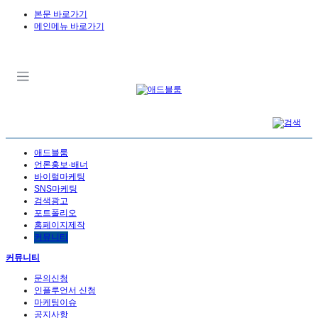
본문 바로가기
메인메뉴 바로가기
애드블룸
언론홍보·배너
바이럴마케팅
SNS마케팅
검색광고
포트폴리오
홈페이지제작
커뮤니티
커뮤니티
문의신청
인플루언서 신청
마케팅이슈
공지사항