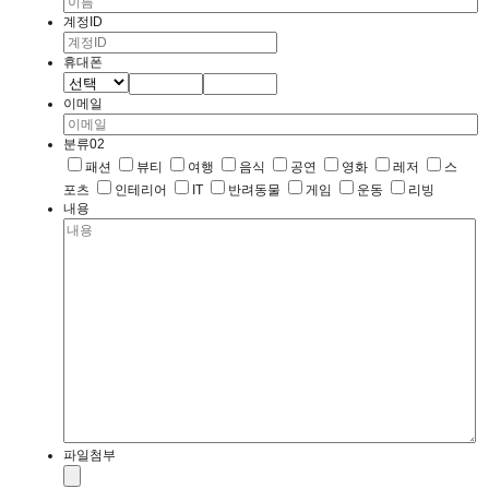
계정ID
휴대폰
이메일
분류02
패션
뷰티
여행
음식
공연
영화
레저
스
포츠
인테리어
IT
반려동물
게임
운동
리빙
내용
파일첨부