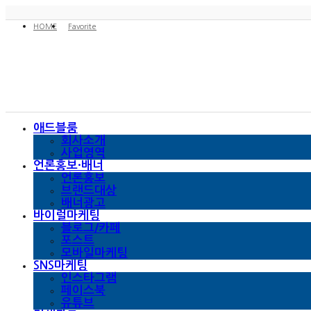
HOME
Favorite
애드블룸
회사소개
사업영역
언론홍보·배너
언론홍보
브랜드대상
배너광고
바이럴마케팅
블로그/카페
포스트
모바일마케팅
SNS마케팅
인스타그램
페이스북
유튜브