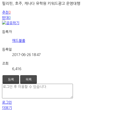
필리핀, 호주, 캐나다 유학원 키워드광고 운영대행
추천
0
반대
0
등록자
애드블룸
등록일
2017-06-26 18:47
조회
6,416
등록
목록
로그인
더보기