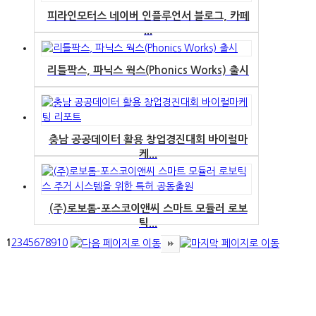
피라인모터스 네이버 인플루언서 블로그, 카페
...
리틀팍스, 파닉스 웍스(Phonics Works) 출시
충남 공공데이터 활용 창업경진대회 바이럴마
케...
(주)로보톰-포스코이앤씨 스마트 모듈러 로보
틱...
1
2
3
4
5
6
7
8
9
10