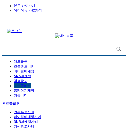
본문 바로가기
메인메뉴 바로가기
애드블룸
언론홍보·배너
바이럴마케팅
SNS마케팅
검색광고
포트폴리오
홈페이지제작
커뮤니티
포트폴리오
언론홍보사례
바이럴마케팅사례
SNS마케팅사례
검색광고사례