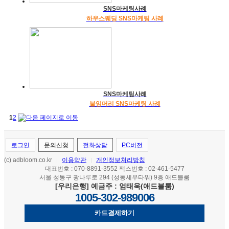
SNS마케팅사례
하우스웨딩 SNS마케팅 사례
SNS마케팅사례
붙임머리 SNS마케팅 사례
1
2
로그인
문의신청
전화상담
PC버전
(c) adbloom.co.kr
이용약관
개인정보처리방침
|
|
대표번호 : 070-8891-3552 팩스번호 : 02-461-5477
서울 성동구 광나루로 294 (성동세무타워) 9층 애드블룸
[우리은행] 예금주 : 엄태욱(애드블룸)
1005-302-989006
카드결제하기