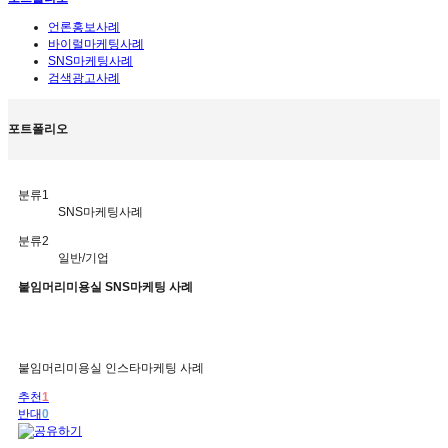
언론홍보사례
바이럴마케팅사례
SNS마케팅사례
검색광고사례
포트폴리오
분류1
SNS마케팅사례
분류2
일반/기업
붙임머리미용실 SNS마케팅 사례
붙임머리미용실 인스타마케팅 사례
추천
1
반대
0