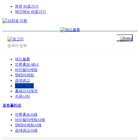
본문 바로가기
메인메뉴 바로가기
애드블룸
언론홍보·배너
바이럴마케팅
SNS마케팅
검색광고
포트폴리오
홈페이지제작
커뮤니티
포트폴리오
언론홍보사례
바이럴마케팅사례
SNS마케팅사례
검색광고사례