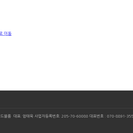
드블룸 대표: 엄태욱 사업자등록번호: 205-70-60080 대표번호 : 070-8891-355