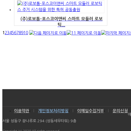
(주)로보톰-포스코이앤씨 스마트 모듈러 로보
틱...
1
2
3
4
5
6
7
8
9
10
이용약관
개인정보처리방침
이메일수집거부
문의신청
애
서울 성동구 광나루로 294 (성동세무타워) 9층