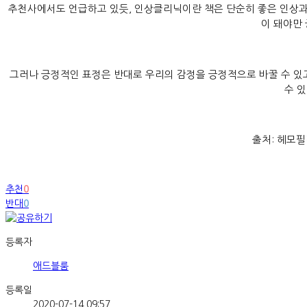
추천사에서도 언급하고 있듯, 인상클리닉이란 책은 단순히 좋은 인상과
이 돼야만
그러나 긍정적인 표정은 반대로 우리의 감정을 긍정적으로 바꿀 수 있고 
수 
출처: 헤모필
추천
0
반대
0
등록자
애드블룸
등록일
2020-07-14 09:57