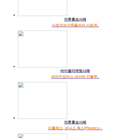
언론홍보사례
서초여성가족플라자 서초센..
바이럴마케팅사례
피라인모터스 네이버 인플루..
언론홍보사례
리틀팍스, 파닉스 웍스(Phonics ..