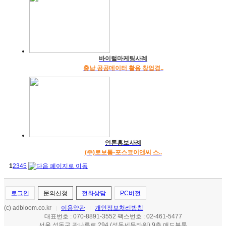
바이럴마케팅사례
충남 공공데이터 활용 창업경..
언론홍보사례
(주)로보톰-포스코이앤씨 스..
1
2
3
4
5
로그인
문의신청
전화상담
PC버전
(c) adbloom.co.kr
이용약관
개인정보처리방침
|
|
대표번호 : 070-8891-3552 팩스번호 : 02-461-5477
서울 성동구 광나루로 294 (성동세무타워) 9층 애드블룸