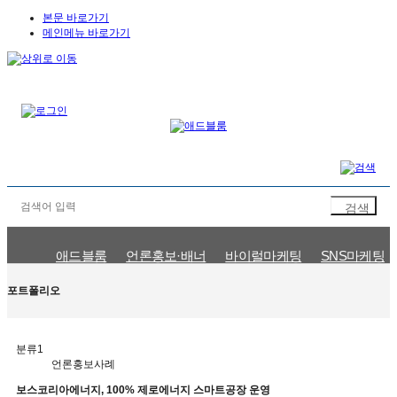
본문 바로가기
메인메뉴 바로가기
애드블룸
언론홍보·배너
바이럴마케팅
SNS마케팅
언론홍보사례
바이럴마케팅사례
SNS마케팅사례
검색광고사
포트폴리오
분류1
언론홍보사례
보스코리아에너지, 100% 제로에너지 스마트공장 운영