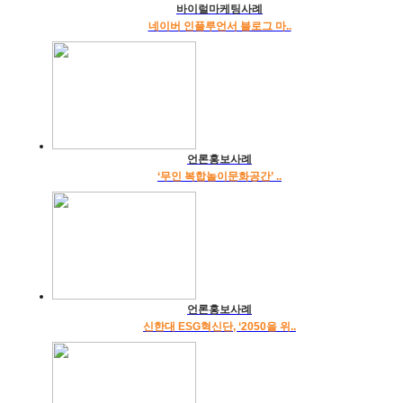
바이럴마케팅사례
네이버 인플루언서 블로그 마..
언론홍보사례
‘무인 복합놀이문화공간’ ..
언론홍보사례
신한대 ESG혁신단, ‘2050을 위..