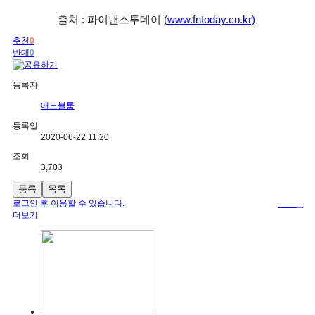
출처 : 파이낸스투데이 (
www.fntoday.co.kr)
추천
0
반대
0
등록자
애드블룸
등록일
2020-06-22 11:20
조회
3,703
등록
목록
로그인 후 이용할 수 있습니다.
로그인
더보기