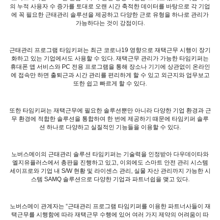
의 누적 사용자 수 증가를 토대로 오랜 시간 축적한 데이터를 바탕으로 각 기업
에 꼭 필요한 근태관리 솔루션을 제공하고 다양한 근로 유형을 하나로 관리가
가능하다는 것이 강점이다
.
근태관리 프로그램 타임키퍼는 최근 코로나
19
영향으로 재택근무 시행이 장기
화하고 있는 기업에서도 사용할 수 있다
.
재택근무 관리가 가능한 타임키퍼는
휴대폰 앱 서비스와
PC
전용 프로그램을 통해 장소나 기기에 상관없이 온라인
에 접속만 하면 출퇴근과 시간 관리를 편리하게 할 수 있고 외근지와 업무보고
또한 쉽고 빠르게 할 수 있다
.
또한 타임키퍼는 재택근무에 필요한 솔루션뿐만 아니라 다양한 기업 환경과 근
무 환경에 적합한 솔루션을 통합하여 한 번에 제공하기 때문에 타임키퍼 솔루
션 하나로 다양하고 실질적인 기능들을 이용할 수 있다
.
노버스메이의 근태관리 솔루션 타임키퍼는 기술력을 인정받아 다우데이타와
엘지유플러스에서 총판을 진행하고 있고
,
이외에도 스마트 안전 관리 시스템
세이프로와 기업 내
S/W
현황 및 라이센스 관리
,
실물 자산 관리까지 가능한 시
스템
SAMQ
솔루션으로 다양한 기업과 파트너쉽을 맺고 있다
.
노버스메이 관계자는
“
근태관리 프로그램 타임키퍼를 이용한 파트너사들이 재
택근무를 시행함에 따라 재택근무 수행에 있어 여러 가지 제약의 어려움이 따