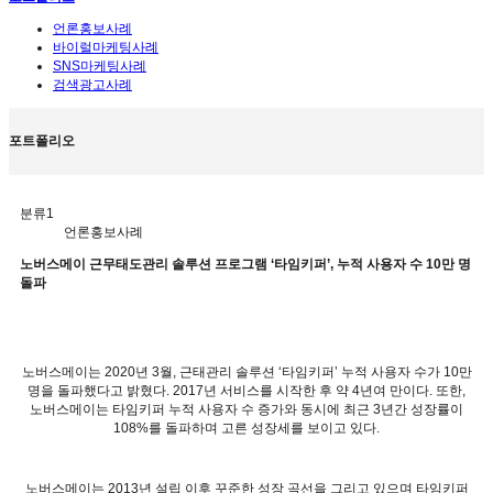
언론홍보사례
바이럴마케팅사례
SNS마케팅사례
검색광고사례
포트폴리오
분류1
언론홍보사례
노버스메이 근무태도관리 솔루션 프로그램 ‘타임키퍼’, 누적 사용자 수 10만 명
돌파
노버스메이는
2020
년
3
월
,
근태관리 솔루션
‘
타임키퍼
’
누적 사용자 수가
10
만
명을 돌파했다고 밝혔다
. 2017
년 서비스를 시작한 후 약
4
년여 만이다
.
또한
,
노버스메이는 타임키퍼 누적 사용자 수 증가와 동시에 최근
3
년간 성장률이
108%
를 돌파하며 고른 성장세를 보이고 있다
.
노버스메이는
2013
년 설립 이후 꾸준한 성장 곡선을 그리고 있으며 타임키퍼