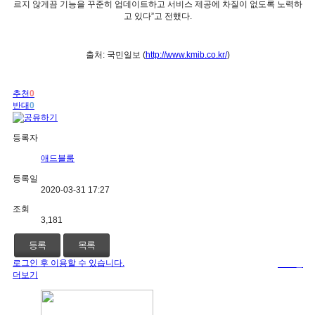
르지 않게끔 기능을 꾸준히 업데이트하고 서비스 제공에 차질이 없도록 노력하
고 있다
”
고 전했다
.
출처
:
국민일보
(
http://www.kmib.co.kr/
)
추천
0
반대
0
등록자
애드블룸
등록일
2020-03-31 17:27
조회
3,181
등록
목록
로그인 후 이용할 수 있습니다.
로그인
더보기