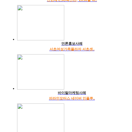
신한대 ESG혁신단, ‘2050을 위..
언론홍보사례
서초여성가족플라자 서초센..
바이럴마케팅사례
피라인모터스 네이버 인플루..