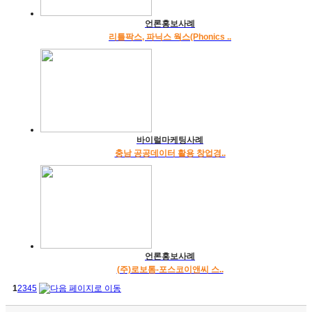
언론홍보사례
리틀팍스, 파닉스 웍스(Phonics ..
바이럴마케팅사례
충남 공공데이터 활용 창업경..
언론홍보사례
(주)로보톰-포스코이앤씨 스..
1
2
3
4
5