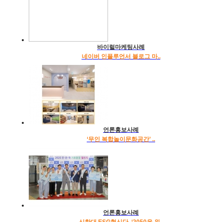
바이럴마케팅사례
네이버 인플루언서 블로그 마..
언론홍보사례
‘무인 복합놀이문화공간’ ..
언론홍보사례