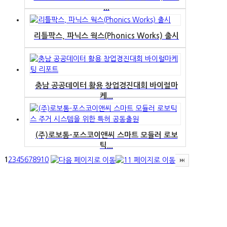
...
리틀팍스, 파닉스 웍스(Phonics Works) 출시
충남 공공데이터 활용 창업경진대회 바이럴마
케...
(주)로보톰-포스코이앤씨 스마트 모듈러 로보
틱...
1
2
3
4
5
6
7
8
9
10