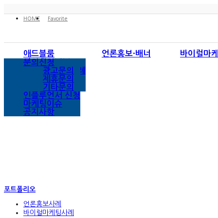
HOME
Favorite
애드블룸
언론홍보·배너
바이럴마
회사소개
언론홍보
블로그/카페
인스타그램
네이버
언론홍보사례
문의신청
사업영역
브랜드대상
포스트
페이스북
다음
바이럴마케팅사례
광고문의
배너광고
모바일마케팅
유튜브
구글
SNS마케팅사례
제휴문의
검색광고사례
기타문의
인플루언서 신청
마케팅이슈
공지사항
포트폴리오
언론홍보사례
바이럴마케팅사례