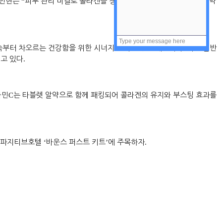
민현은
“
피부 관리 비결로 콜라겐을 챙겨 먹는다
”
고 말하며
,
이는
“
알약
속부터 차오르는 건강함을 위한 시너지 효과를 주는 제품이다
.
이는 일반
고 있다
.
타민
C
는 타블렛 알약으로 함께 패킹되어 콜라겐의 유지와 부스팅 효과를
면 파지티브호텔
‘
바운스 퍼스트 키트
’
에 주목하자
.