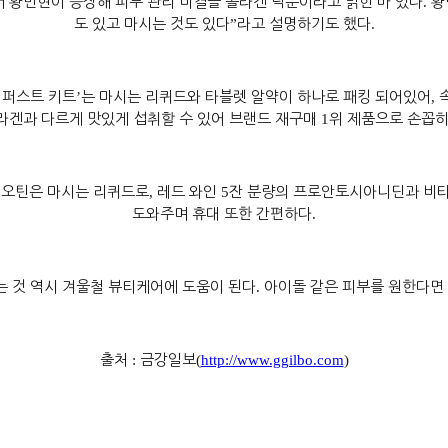
버 황민현이 등장해 피부 관리 비결을 콜라겐 덕분이라고 밝힌 바 있다
.
황
도 있고 마시는 것도 있다
”
라고 설명하기도 했다
.
 퍼스트 키트
’
는 마시는 리퀴드와 타블렛 알약이 하나로 패킹 되어있어
,
라겐과 다르게 맛있게 섭취할 수 있어 브랜드 재구매
1
위 제품으로 손꼽히
비오틴은 마시는 리퀴드로
,
레드 와인
5
잔 분량의 프로안토시아니딘과 비
도와주며 휴대 또한 간편하다
.
는 것 역시 겨울철 뷰티케어에 도움이 된다
.
아이돌 같은 피부를 원한다
출처
:
금강일보
(
http://www.ggilbo.com
)