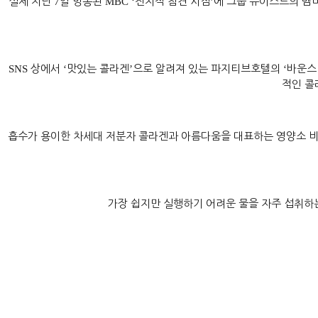
실제 지난
7
일 방송된
MBC ‘
전지적 참견 시점
’
에 그룹 뉴이스트의 멤
SNS
상에서
‘
맛있는 콜라겐
’
으로 알려져 있는 파지티브호텔의
‘
바운스
적인 콜
흡수가 용이한 차세대 저분자 콜라겐과 아름다움을 대표하는 영양소 
가장 쉽지만 실행하기 어려운 물을 자주 섭취하