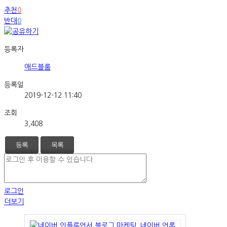
추천
0
반대
0
등록자
애드블룸
등록일
2019-12-12 11:40
조회
3,408
등록
목록
로그인
더보기