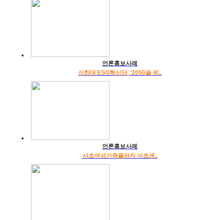
언론홍보사례
신한대 ESG혁신단, ‘2050을 위..
언론홍보사례
서초여성가족플라자 서초센..