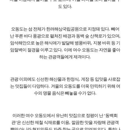
도 있다
.
오동도는 섬 전체가 한려해상국립공원으로 지정돼 있다
.
빼어
난 푸른 바다 풍광으로 펼쳐진 배경과 동백 숲 산책로가 있으며
,
암석해안으로 높은 해식애가 발달해 병풍바위
,
지붕 바위 등 기
암절벽이 절경을 이루고 있다
.
이에 여수 오동도는 자연을 좋아
하는 관광객들에게 제격이다
.
관광 이외에도 신선한 해산물과 한정식
,
게장 등 입맛을 사로잡
는 맛집들이 다양하다
.
겨울의 오동도를 더욱 만끽하기 위해 여
수의 명물 음식은 빼놓을 수가 없다
.
이러한 여수 오동도에서 유난히 맛집으로 정평이 난
‘
동백회
관
’
은 신선한 제철 식재료를 이용
,
깔끔한 맛을 자랑해 관광객
뿐만 아니라 현지인들도 자주 찾는 곳으로 알려져 있다
.
특히나