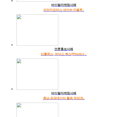
바이럴마케팅사례
피라인모터스 네이버 인플루..
언론홍보사례
리틀팍스, 파닉스 웍스(Phonics ..
바이럴마케팅사례
충남 공공데이터 활용 창업경..