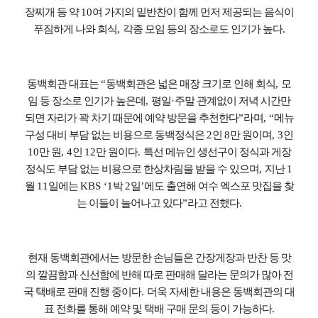
장찌개 등 약
10
여 가지의 밑반찬이 함께 먼저 제공되는 음식이
푸짐하게 나와 회식
,
각종 모임 등의 장소로도 인기가 높다
.
동백회관 대표는
“
동백회관은 넓은 매장 크기로 인해 회식
,
모
임 등 장소로 인기가 높은데
,
평일
·
주말 관계없이 저녁 시간만
되면 자리가 꽉 차기 때문에 예약 방문을 추천한다
”
라며
, “
메뉴
구성 대비 부담 없는 비용으로 동백정식은
2
인
8
만 원이며
, 3
인
10
만 원
, 4
인
12
만 원이다
.
특선 메뉴인 생선구이 정식과 게장
정식도 부담 없는 비용으로 한상차림을 받을 수 있으며
,
지난
1
월
11
일에는
KBS ‘1
박
2
일
’
에도 출연해 여수 엑스포 맛집을 찾
는 이들이 늘어나고 있다
”
라고 전했다
.
현재 동백회관에서는 방문한 손님들은 간장게장과 반찬 등 맛
의 깔끔함과 신선함에 반해 따로 판매해 달라는 문의가 많아 전
국 택배로 판매 진행 중이다
.
더욱 자세한 내용은 동백회관의 대
표 전화를 통해 예약 및 택배 구매 문의 등이 가능하다
.