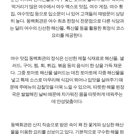
먹거리가 많은 여수에서 여수 엑스포 맛집
,
여수 게장
,
여수 횟
집
,
여수맛집 등으로 입소문이 나 있어 고객들의 재방문이 상당
히 높다
.
동백회관은 여수 최초 한정식 전문점으로 다른 식당과
는 달리 여수의 신선한 해산물
,
특산물 등을 활용한 회정식 코스
요리를 제공한다
.
여수 맛집 동백회관의 정식은 신선한 제철 식재료로 해산물
,
샐
러드
,
구이
,
찜
,
회
,
튀김
,
볶음 등의 음식이 한 상을 가득 채운
다
.
그중 토마토 해산물 샐러드는 데친 토마토에 각종 해산물을
넣고 특제 소스로 마무리해 식감이 뛰어나 입맛을 살려주기 때
문에 주메뉴의 감칠맛을 더욱 느낄 수 있으며
,
따뜻한 해물 된장
국은 쌀쌀해진 날씨 때문에 차가워진 몸을 따뜻하게 데워주는
데 안성맞춤이다
.
동백회관은 산지 직송으로 받은 속이 꽉 찬 꽃게와 싱싱한 해산
물을 이용한 요리를 선보이고 있다
.
기본적으로 구수한 해물 된