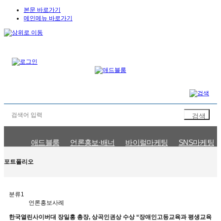
본문 바로가기
메인메뉴 바로가기
애드블룸
언론홍보·배너
바이럴마케팅
SNS마케팅
언론홍보사례
바이럴마케팅사례
SNS마케팅사례
검색광고사
포트폴리오
분류1
언론홍보사례
한국열린사이버대 장일홍 총장, 상곡인권상 수상 “장애인고등교육과 평생교육