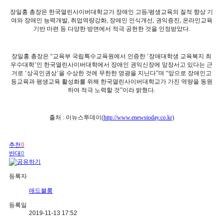
장일홍 총장은 한국열린사이버대학교가 장애인 고등
/
평생교육의 질적 향상 기
여와 장애인 능력개발
,
취업역량강화
,
장애인 인식개선
,
권익증진
,
온라인교육
기반 마련 등 다양한 방면에서 적극 공헌한 것을 인정받았다
.
장일홍 총장은
“
교육부 국립특수교육원에서 인증한
‘
장애대학생 교육복지 최
우수대학
’
인 한국열린사이버대학에서 장애인 권익신장에 앞장서고 있다는 근
거로
‘
상곡인권상
’
을 수상한 것에 무한한 영광을 지닌다
”
며
“
앞으로 장애인고
등교육과 평생교육 활성화를 위해 한국열린사이버대학교가 가진 역량을 동원
하여 적극 노력할 것
”
이라 밝혔다
.
출처
:
이뉴스투데이
(
http://www.enewstoday.co.kr
)
추천
0
반대
0
등록자
애드블룸
등록일
2019-11-13 17:52