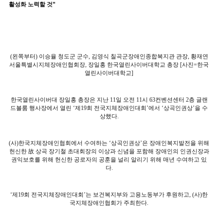
활성화 노력할 것”
(
왼쪽부터
)
이승율 청도군 군수
,
김영식 칠곡군장애인종합복지관 관장
,
황재연
서울특별시지체장애인협회장
,
장일홍 한국열린사이버대학교 총장
[
사진
=
한국
열린사이버대학교
]
한국열린사이버대 장일홍 총장은 지난
11
일 오전
11
시
63
컨벤션센터
2
층 글랜
드볼룸 행사장에서 열린
‘
제
19
회 전국지체장애인대회
’
에서
‘
상곡인권상
’
을 수
상했다
.
(
사
)
한국지체장애인협회에서 수여하는
‘
상곡인권상
’
은 장애인복지발전을 위해
헌신한
故
상곡 장기철 초대회장의 이상과 신념을 포함해 장애인의 인권신장과
권익보호를 위해 헌신한 공로자의 공훈을 널리 알리기 위해 매년 수여하고 있
다
.
‘
제
19
회 전국지체장애인대회
’
는 보건복지부와 고용노동부가 후원하고
, (
사
)
한
국지체장애인협회가 주최한다
.