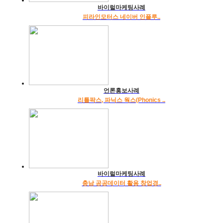
바이럴마케팅사례
피라인모터스 네이버 인플루..
언론홍보사례
리틀팍스, 파닉스 웍스(Phonics ..
바이럴마케팅사례
충남 공공데이터 활용 창업경..