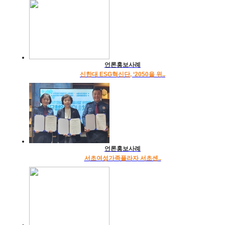
언론홍보사례
신한대 ESG혁신단, ‘2050을 위..
언론홍보사례
서초여성가족플라자 서초센..