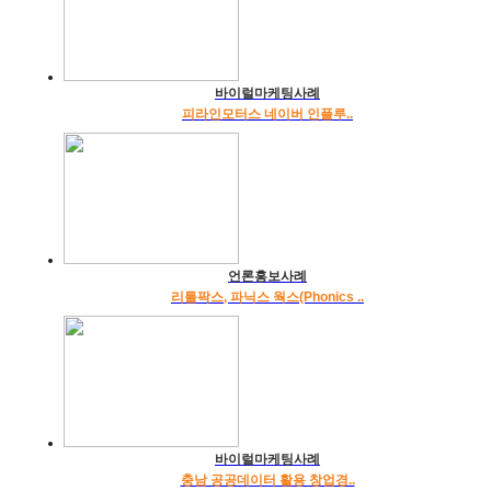
바이럴마케팅사례
피라인모터스 네이버 인플루..
언론홍보사례
리틀팍스, 파닉스 웍스(Phonics ..
바이럴마케팅사례
충남 공공데이터 활용 창업경..