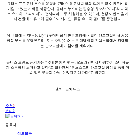
큐터스 프로모션 부스를 운영해 큐터스 유모차 체험과 함께 현장 이벤트에 참
여할 수 있는 기회를 제공한다
.
큐터스 부스에는 절충형 유모차
‘
토디
’
와 디럭
스 유모차
‘
스파이더
’
가 전시되어 모두 체험해볼 수 있으며
,
현장 이벤트 참여
자 전원에게 유모차 필수 악세서리인
‘
듀클 유모차 걸이
’
를 증정한다
.
이번 달에는 지난
16
일
(
수
)
롯데백화점 영등포점에서 열린 산모교실에서 처음
현장 부스를 운영했으며
,
오는
23
일
(
수
)
에는 현대백화점 킨텍스점에서 진행되
는 산모교실에도 참여할 계획이다
.
큐터스 브랜드 관계자는
“
국내 론칭 이후 온
,
오프라인에서 다양하게 소비자들
과 소통하려 노력하고 있다
”
고 말하면서
“
맘스스토리 산모교실 참여를 통해 더
욱 많은 분들과 만날 수 있길 기대한다
”
고 밝혔다
.
출처
:
문화뉴스
추천
0
반대
0
등록자
애드블룸