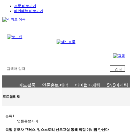
본문 바로가기
메인메뉴 바로가기
애드블룸
언론홍보·배너
바이럴마케팅
SNS마케팅
언론홍보사례
바이럴마케팅사례
SNS마케팅사례
검색광고사
포트폴리오
분류1
언론홍보사례
독일 유모차 큐터스, 맘스스토리 산모교실 통해 직접 예비맘 만난다