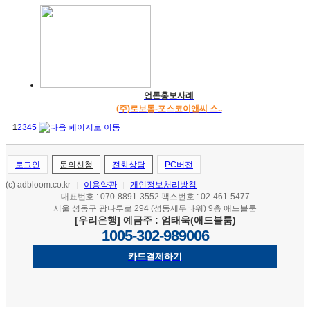
언론홍보사례
(주)로보톰-포스코이앤씨 스..
1
2
3
4
5
로그인
문의신청
전화상담
PC버전
(c) adbloom.co.kr
이용약관
개인정보처리방침
|
|
대표번호 : 070-8891-3552 팩스번호 : 02-461-5477
서울 성동구 광나루로 294 (성동세무타워) 9층 애드블룸
[우리은행] 예금주 : 엄태욱(애드블룸)
1005-302-989006
카드결제하기