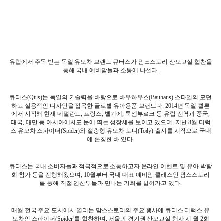
유럽에서 주목 받는 독일 유모차 브랜드 큐터스가 맘스스토리 산모교실 협찬을
통해 국내 예비맘들과 소통에 나선다
.
큐터스
(Qtus)
는 독일의 기술력을 바탕으로 바우하우스
(Bauhaus)
스타일의 모던
하고 실용적인 디자인을 접목한 글로벌 유아용품 브랜드다
. 2014
년 독일 쾰른
에서 시작해 현재 네덜란드
,
프랑스
,
벨기에
,
룩셈부르크 등 유럽 전역과 중국
,
태국
,
대만 등 아시아에서도 눈에 띄는 성장세를 보이고 있으며
,
지난
8
월 디럭
스 유모차 스파이더
(Spider)
와 절충형 유모차 토디
(Tody)
출시를 시작으로 국내
에 론칭한 바 있다
.
큐터스는 국내 소비자들과 적극적으로 소통하고자 온라인 이벤트 및 유아 박람
회 참가 등을 진행해왔으며
, 10
월부터 국내 대표 예비맘 클래스인 맘스스토리
를 통해 직접 임산부들과 만나는 기회를 넓혀가고 있다
.
매월 전국 주요 도시에서 열리는 맘스스토리의 주요 행사에 큐터스 디럭스 유
모차인 스파이더
(Spider)
를 협찬하며
,
서울과 경기권 산모교실 행사 시 월
2
회