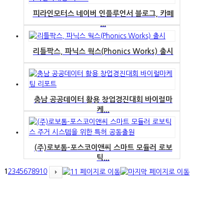
피라인모터스 네이버 인플루언서 블로그, 카페
...
리틀팍스, 파닉스 웍스(Phonics Works) 출시
충남 공공데이터 활용 창업경진대회 바이럴마
케...
(주)로보톰-포스코이앤씨 스마트 모듈러 로보
틱...
1
2
3
4
5
6
7
8
9
10