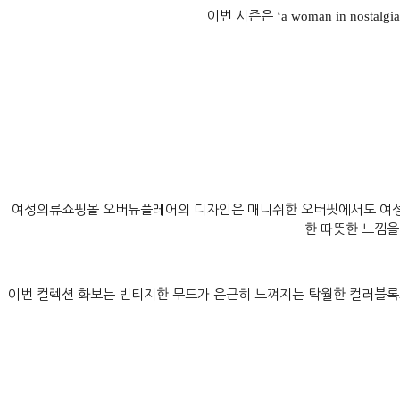
이번 시즌은
‘a woman in nostalgi
여성의류쇼핑몰 오버듀플레어의 디자인은 매니쉬한 오버핏에서도 여성
한 따뜻한 느낌을
이번 컬렉션 화보는 빈티지한 무드가 은근히 느껴지는 탁월한 컬러블