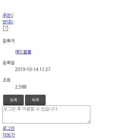
추천
0
반대
0
등록자
애드블룸
등록일
2019-10-14 11:27
조회
2,588
등록
목록
로그인
더보기