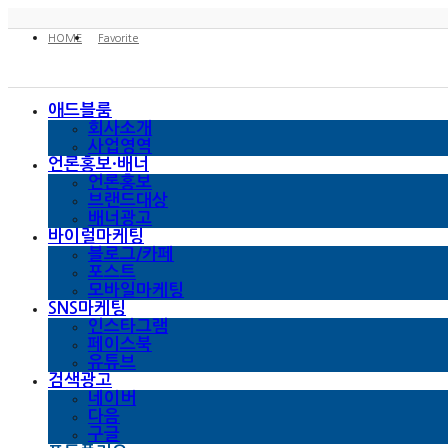
HOME
Favorite
애드블룸
회사소개
사업영역
언론홍보·배너
언론홍보
브랜드대상
배너광고
바이럴마케팅
블로그/카페
포스트
모바일마케팅
SNS마케팅
인스타그램
페이스북
유튜브
검색광고
네이버
다음
구글