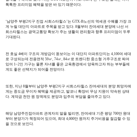
톡톡한 프리미엄 혜택을 받은 바 있기 때문이다
.
‘
남양주 부평
2
지구 진접 서희스타힐스
’
는
GTX-B
노선의 역세권 수혜를 가장 크
게 누릴 대단지 아파트로 주목을 받고 있다
. 8
월부터 잔여세대 분양에 나선 서
희스타힐스는 광역교통망 확보가 주는 생활의 편리함과 향후 프리미엄이 두루
기대된다
.
전 호실
4
베이 구조의 개방감이 돋보이는 이 대단지 아파트단지는
4,100
여 세대
로 구성되는데 전용면적
59
㎡
, 74
㎡
, 84
㎡
로 트렌디한 중소형 거주구조로 짜여
있어
1~2
인 가구는 물론 자녀를 좋은 교육환경에서 양육하고자 하는 부부들에
게도 좋은 선택지가 되어줄 전망이다
.
또한
,
지난
8
월부터 남양주 부평
2
지구 서희스타힐스 잔여세대의 분양 희망자에
게는 중도금 무이자 혜택을 제공하고
,
발코니 확장비 무상 지원이 약속된 상태
다
.
계약금 천만 원 정액제도 분양과 입주의 부담을 줄여주고 있다
.
해당 남양주진접아파트 관계자의 말을 빌리면
,
잔여세대 기준 평당
700
만 원대
부터 분양가가 책정되어 있으며
,
최대
4,000
만 원까지 주거비용을 절감할 수 있
을 것으로 보인다
.