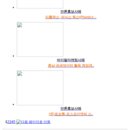
언론홍보사례
리틀팍스, 파닉스 웍스(Phonics ..
바이럴마케팅사례
충남 공공데이터 활용 창업경..
언론홍보사례
(주)로보톰-포스코이앤씨 스..
1
2
3
4
5