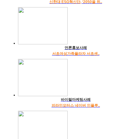
신한대 ESG혁신단, ‘2050을 위..
언론홍보사례
서초여성가족플라자 서초센..
바이럴마케팅사례
피라인모터스 네이버 인플루..