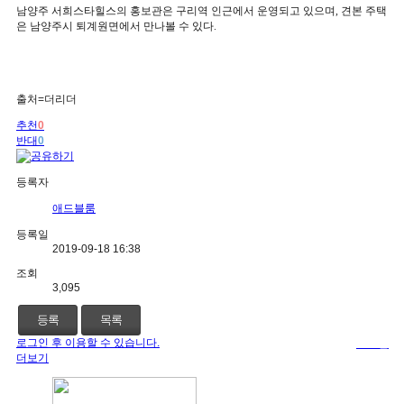
남양주 서희스타힐스의 홍보관은 구리역 인근에서 운영되고 있으며
,
견본 주택
은 남양주시 퇴계원면에서 만나볼 수 있다
.
출처=더리더
추천
0
반대
0
등록자
애드블룸
등록일
2019-09-18 16:38
조회
3,095
등록
목록
로그인 후 이용할 수 있습니다.
로그인
더보기