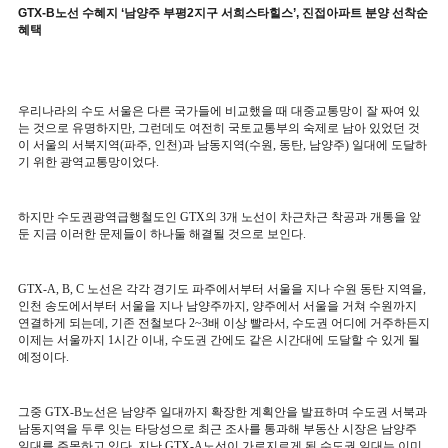
GTX-B노선 수혜지 ‘남양주 부평2지구 서희스타힐스’, 진접아파트 분양 선착순
혜택
우리나라의 수도 서울은 다른 국가들에 비교했을 때 대중교통망이 잘 짜여 있
는 것으로 유명하지만
,
그런데도 여전히 국토교통부의 숙제로 남아 있었던 것
이 서울의 서북지역
(
파주
,
인천
)
과 남동지역
(
수원
,
동탄
,
남양주
)
일대에 도달하
기 위한 광역교통망이었다
.
하지만 수도권광역급행철도인
GTX
의
3
개 노선이 차근차근 착공과 개통을 앞
둔 지금 이러한 문제들이 하나둘 해결될 것으로 보인다
.
GTX-A, B, C
노선은 각각 경기도 파주에서부터 서울을 지나 수원 동탄 지역을
,
인천 송도에서부터 서울을 지나 남양주까지
,
양주에서 서울을 거쳐 수원까지
연결하게 되는데
,
기존 전철보다
2~3
배 이상 빨라서
,
수도권 어디에 거주하든지
이제는 서울까지
1
시간 이내
,
수도권 간에도 같은 시간대에 도달할 수 있게 될
예정이다
.
그중
GTX-B
노선은 남양주 일대까지 확장한 계획안을 발표하며 수도권 서북과
남동지역을 두루 잇는 타당성으로 최근 조사를 통과해 부동산 시장은 남양주
일대를 주목하고 있다
.
지난
GTX-A
노선이 가로지르게 된 수도권 일대는 이미