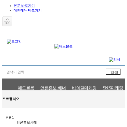
본문 바로가기
메인메뉴 바로가기
애드블룸
언론홍보·배너
바이럴마케팅
SNS마케팅
언론홍보사례
바이럴마케팅사례
SNS마케팅사례
검색광고사
포트폴리오
분류1
언론홍보사례