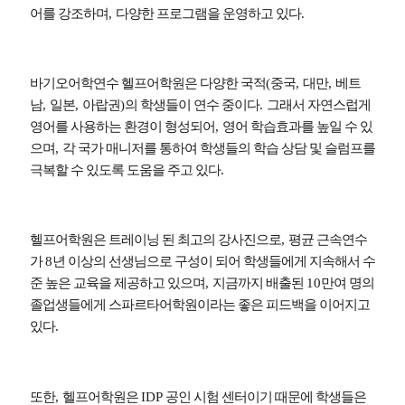
어를 강조하며
,
다양한 프로그램을 운영하고 있다
.
바기오어학연수 헬프어학원은 다양한 국적
(
중국
,
대만
,
베트
남
,
일본
,
아랍권
)
의 학생들이 연수 중이다
.
그래서 자연스럽게
영어를 사용하는 환경이 형성되어
,
영어 학습효과를 높일 수 있
으며
,
각 국가 매니저를 통하여 학생들의 학습 상담 및 슬럼프를
극복할 수 있도록 도움을 주고 있다
.
헬프어학원은 트레이닝 된 최고의 강사진으로
,
평균 근속연수
가
8
년 이상의 선생님으로 구성이 되어 학생들에게 지속해서 수
준 높은 교육을 제공하고 있으며
,
지금까지 배출된
10
만여 명의
졸업생들에게 스파르타어학원이라는 좋은 피드백을 이어지고
있다
.
또한
,
헬프어학원은
IDP
공인 시험 센터이기 때문에 학생들은