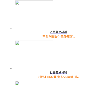
언론홍보사례
‘무인 복합놀이문화공간’ ..
언론홍보사례
신한대 ESG혁신단, ‘2050을 위..