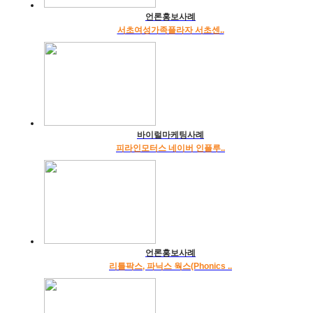
언론홍보사례
서초여성가족플라자 서초센..
바이럴마케팅사례
피라인모터스 네이버 인플루..
언론홍보사례
리틀팍스, 파닉스 웍스(Phonics ..