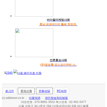
바이럴마케팅사례
충남 공공데이터 활용 창업경..
언론홍보사례
(주)로보톰-포스코이앤씨 스..
1
2
3
4
5
로그인
문의신청
전화상담
PC버전
(c) adbloom.co.kr
이용약관
개인정보처리방침
|
|
대표번호 : 070-8891-3552 팩스번호 : 02-461-5477
서울 성동구 광나루로 294 (성동세무타워) 9층 애드블룸