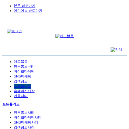
본문 바로가기
메인메뉴 바로가기
애드블룸
언론홍보·배너
바이럴마케팅
SNS마케팅
검색광고
포트폴리오
홈페이지제작
커뮤니티
포트폴리오
언론홍보사례
바이럴마케팅사례
SNS마케팅사례
검색광고사례