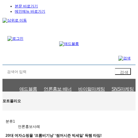
본문 바로가기
메인메뉴 바로가기
애드블룸
언론홍보·배너
바이럴마케팅
SNS마케팅
언론홍보사례
바이럴마케팅사례
SNS마케팅사례
검색광고사
포트폴리오
분류1
언론홍보사례
20대 여자쇼핑몰 ‘프롬비기닝’ ‘썸머시즌 빅세일’ 득템 타임!