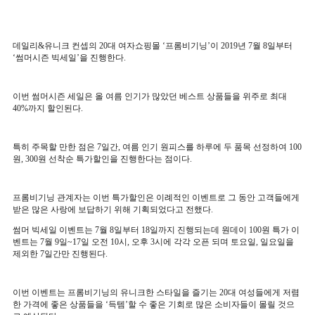
데일리
&
유니크 컨셉의
20
대 여자쇼핑몰
‘
프롬비기닝
’
이
2019
년
7
월
8
일부터
‘
썸머시즌 빅세일
’
을 진행한다
.
이번 썸머시즌 세일은 올 여름 인기가 많았던 베스트 상품들을 위주로 최대
40%
까지 할인된다
.
특히 주목할 만한 점은
7
일간
,
여름 인기 원피스를 하루에 두 품목 선정하여
100
원
, 300
원 선착순 특가할인을 진행한다는 점이다
.
프롬비기닝 관계자는 이번 특가할인은 이례적인 이벤트로 그 동안 고객들에게
받은 많은 사랑에 보답하기 위해 기획되었다고 전했다
.
썸머 빅세일 이벤트는
7
월
8
일부터
18
일까지 진행되는데 원데이
100
원 특가 이
벤트는
7
월
9
일
~17
일 오전
10
시
,
오후
3
시에 각각 오픈 되며 토요일
,
일요일을
제외한
7
일간만 진행된다
.
이번 이벤트는 프롬비기닝의 유니크한 스타일을 즐기는
20
대 여성들에게 저렴
한 가격에 좋은 상품들을
‘
득템
’
할 수 좋은 기회로 많은 소비자들이 몰릴 것으