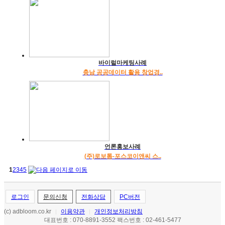
바이럴마케팅사례
충남 공공데이터 활용 창업경..
언론홍보사례
(주)로보톰-포스코이앤씨 스..
1
2
3
4
5
로그인
문의신청
전화상담
PC버전
(c) adbloom.co.kr
이용약관
개인정보처리방침
|
|
대표번호 : 070-8891-3552 팩스번호 : 02-461-5477