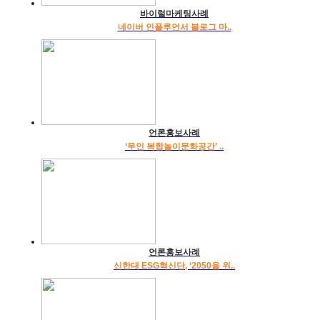
바이럴마케팅사례
네이버 인플루언서 블로그 마..
언론홍보사례
‘무인 복합놀이문화공간’ ..
언론홍보사례
신한대 ESG혁신단, ‘2050을 위..