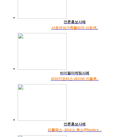
언론홍보사례
서초여성가족플라자 서초센..
바이럴마케팅사례
피라인모터스 네이버 인플루..
언론홍보사례
리틀팍스, 파닉스 웍스(Phonics ..