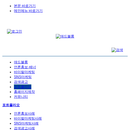
본문 바로가기
메인메뉴 바로가기
애드블룸
언론홍보·배너
바이럴마케팅
SNS마케팅
검색광고
포트폴리오
홈페이지제작
커뮤니티
포트폴리오
언론홍보사례
바이럴마케팅사례
SNS마케팅사례
검색광고사례