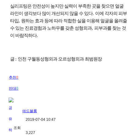
실리프팅은 안전성이 높지만 실력이 부족한 곳을 찾으면 얼굴
라인이 생각보다 많이 개선되지 않을 수 있다
.
이에 각자의 피부
타입
,
원하는 효과 등에 따라 적합한 실을 이용해 얼굴을 올려줄
수 있는 진료경험과 노하우를 갖춘 성형외과
,
피부과를 찾는 것
이 바람직하다
.
글
:
인천 구월동성형외과 오르성형외과 최범원장
추천
0
반대
0
애드블룸
2019-07-04 10:47
조회
3,227