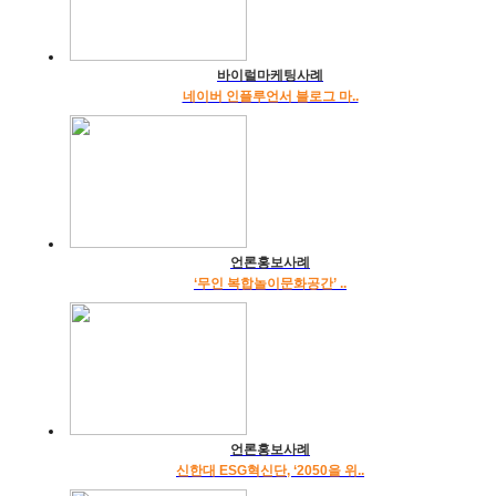
바이럴마케팅사례
네이버 인플루언서 블로그 마..
언론홍보사례
‘무인 복합놀이문화공간’ ..
언론홍보사례
신한대 ESG혁신단, ‘2050을 위..