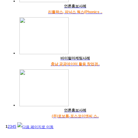
언론홍보사례
리틀팍스, 파닉스 웍스(Phonics ..
바이럴마케팅사례
충남 공공데이터 활용 창업경..
언론홍보사례
(주)로보톰-포스코이앤씨 스..
1
2
3
4
5