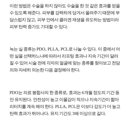
이런 방법은 수술을 하지 않아도 수술을 한 것 같은 효과를 얻을
수 있도록 해준다
.
피부를 강력하게 당겨서 올려주기 때문에 부
담스럽지 않고
,
피부 안에서 콜라겐 재생을 유도하는 방법이라
피부 탄력 증가도 기대할 수 있다
.
녹는 실 종류는
PDO, PLLA, PCL
로 나눌 수 있다
.
이 중에서 어
떤 실을 선택하느냐에 따라서 리프팅 효과나 지속 기간이 달라
질 수 있어 시술 전에 각자의 얼굴에 맞는 종류를 찾아보고 전담
의와 자세히 의논한 다음 결정해야 한다
.
PDO
는 의료 봉합사의 한 종류로
,
효과는
6
개월 정도의 기간 동
안 유지된다
.
안전성이 높고 이물감이 적으나 지속기간이 짧아
리터치를 계속 해야 한다
. PLLA, PCL
은 이보다 강도가 더 높고
탄력 효과가 뛰어나다
.
유지 기간도
3
배 이상으로 길다
.