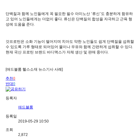
단백질과 함께 노인들에게 꼭 필요한 필수 아미노산
‘
류신
’
도 충분하게 함유하
고 있어 노인들에게는 더없이 좋다
.
류신은 단백질의 합성을 자극하고 근육 형
성에 도움을 준다
.
갓프로틴은 소화 기능이 떨어지며 치아도 약한 노인들도 쉽게 단백질을 섭취할
수 있도록 가루 형태로 되어있어 물이나 우유와 함께 간편하게 섭취할 수 있다
.
현재 국산 프로틴 브랜드 바디맥스가 자체 생산 및 판매 중이다
.
[애드블룸 헬스소재 뉴스기사 사례]
추천
0
반대
0
등록자
애드블룸
등록일
2019-05-29 10:50
조회
2,872