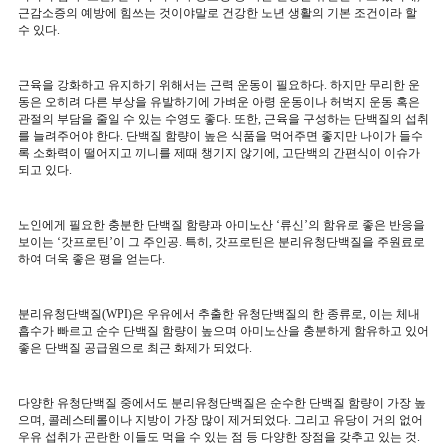
근감소증의 예방에 힘쓰는 것이야말로 건강한 노년 생활의 기본 조건이라 할
수 있다
.
근육을 강화하고 유지하기 위해서는 근력 운동이 필요하다
.
하지만 무리한 운
동은 오히려 다른 부상을 유발하기에 가벼운 아령 운동이나 허벅지 운동 혹은
관절의 부담을 줄일 수 있는 수영도 좋다
.
또한
,
근육을 구성하는 단백질의 섭취
를 늘려주어야 한다
.
단백질 함량이 높은 식품을 먹어주면 좋지만 나이가 들수
록 소화력이 떨어지고 끼니를 제때 챙기지 않기에
,
고단백의 간편식이 이슈가
되고 있다
.
노인에게 필요한 충분한 단백질 함량과 아미노산
‘
류신
’
의 함유로 좋은 반응을
보이는
‘
갓프로틴
’
이 그 주인공
.
특히
,
갓프로틴은 분리유청단백질을 주원료로
하여 더욱 좋은 평을 얻는다
.
분리유청단백질
(WPI)
은 우유에서 추출한 유청단백질의 한 종류로
,
이는 체내
흡수가 빠르고 순수 단백질 함량이 높으며 아미노산을 충분하게 함유하고 있어
좋은 단백질 공급원으로 최근 화제가 되었다
.
다양한 유청단백질 중에서도 분리유청단백질은 순수한 단백질 함량이 가장 높
으며
,
콜레스테롤이나 지방이 가장 많이 제거되었다
.
그리고 유당이 거의 없어
우유 섭취가 곤란한 이들도 먹을 수 있는 점 등 다양한 장점을 갖추고 있는 것
.