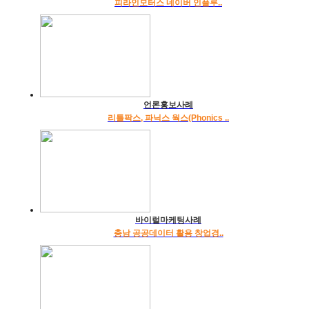
피라인모터스 네이버 인플루..
언론홍보사례
리틀팍스, 파닉스 웍스(Phonics ..
바이럴마케팅사례
충남 공공데이터 활용 창업경..