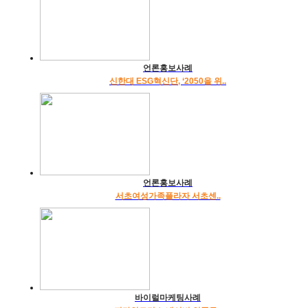
언론홍보사례
신한대 ESG혁신단, ‘2050을 위..
언론홍보사례
서초여성가족플라자 서초센..
바이럴마케팅사례