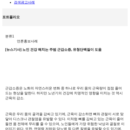
검색광고사례
포트폴리오
분류1
언론홍보사례
[뉴스기사] 노인 건강 해치는 주범 근감소증, 유청단백질이 도움
근감소증은 노화의 자연스러운 변화 중 하나로 우리 몸의 근육량이 점점 줄어
드는 현상을 말한다
.
하지만 노년기의 건강에 치명적인 영향을 미치는 것 역시
근육의 감소
.
근육은 우리 몸의 골격을 감싸고 있기에
,
근육이 감소하면 뼈와 관절이 서로 맞
닿아 디스크나 관절염을 유발할 수 있다
.
이처럼 뼈를 감싸고 있는 근육이 줄어
들면 몸 전체에 무리를 줄 수 있으며
,
노인들에게 가장 위험한 낙상과 골절로 이
어지기 쉽다
.
또한
,
면역력 저하와 당뇨병 등 다른 질병을 유발할 수도 있기에
,