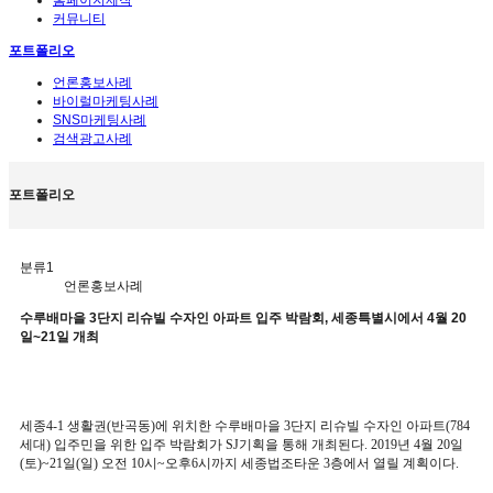
커뮤니티
포트폴리오
언론홍보사례
바이럴마케팅사례
SNS마케팅사례
검색광고사례
포트폴리오
분류1
언론홍보사례
수루배마을 3단지 리슈빌 수자인 아파트 입주 박람회, 세종특별시에서 4월 20
일~21일 개최
세종
4-1
생활권
(
반곡동
)
에 위치한 수루배마을
3
단지 리슈빌 수자인 아파트
(784
세대
)
입주민을 위한 입주 박람회가
SJ
기획을 통해 개최된다
. 2019
년
4
월
20
일
(
토
)~21
일
(
일
)
오전
10
시
~
오후
6
시까지 세종법조타운
3
층에서 열릴 계획이다
.