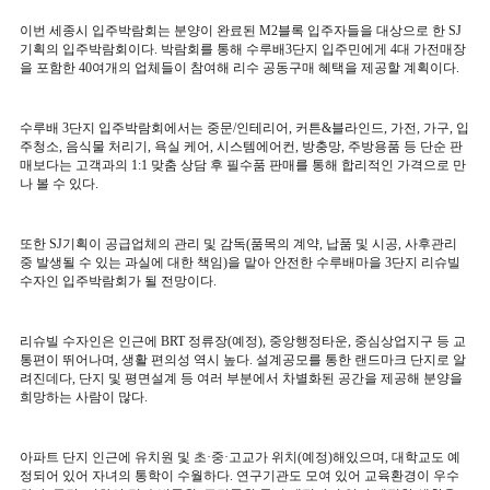
이번 세종시 입주박람회는 분양이 완료된
M2
블록 입주자들을 대상으로 한
SJ
기획의 입주박람회이다
.
박람회를 통해 수루배
3
단지 입주민에게
4
대 가전매장
을 포함한
40
여개의 업체들이 참여해 리수 공동구매 혜택을 제공할 계획이다
.
수루배
3
단지 입주박람회에서는 중문
/
인테리어
,
커튼
&
블라인드
,
가전
,
가구
,
입
주청소
,
음식물 처리기
,
욕실 케어
,
시스템에어컨
,
방충망
,
주방용품 등 단순 판
매보다는 고객과의
1:1
맞춤 상담 후 필수품 판매를 통해 합리적인 가격으로 만
나 볼 수 있다
.
또한
SJ
기획이 공급업체의 관리 및 감독
(
품목의 계약
,
납품 및 시공
,
사후관리
중 발생될 수 있는 과실에 대한 책임
)
을 맡아 안전한 수루배마을
3
단지 리슈빌
수자인 입주박람회가 될 전망이다
.
리슈빌 수자인은 인근에
BRT
정류장
(
예정
),
중앙행정타운
,
중심상업지구 등 교
통편이 뛰어나며
,
생활 편의성 역시 높다
.
설계공모를 통한 랜드마크 단지로 알
려진데다
,
단지 및 평면설계 등 여러 부분에서 차별화된 공간을 제공해 분양을
희망하는 사람이 많다
.
아파트 단지 인근에 유치원 및 초
·
중
·
고교가 위치
(
예정
)
해있으며
,
대학교도 예
정되어 있어 자녀의 통학이 수월하다
.
연구기관도 모여 있어 교육환경이 우수