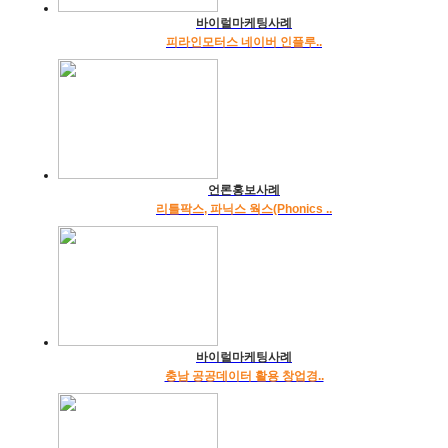
바이럴마케팅사례
피라인모터스 네이버 인플루..
언론홍보사례
리틀팍스, 파닉스 웍스(Phonics ..
바이럴마케팅사례
충남 공공데이터 활용 창업경..