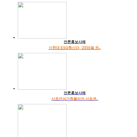
언론홍보사례
신한대 ESG혁신단, ‘2050을 위..
언론홍보사례
서초여성가족플라자 서초센..