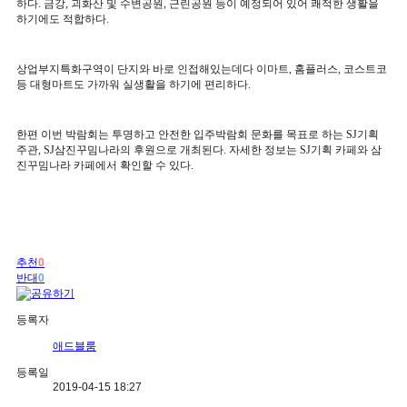
하다
.
금강
,
괴화산 및 수변공원
,
근린공원 등이 예정되어 있어 쾌적한 생활을
하기에도 적합하다
.
상업부지특화구역이 단지와 바로 인접해있는데다 이마트
,
홈플러스
,
코스트코
등 대형마트도 가까워 실생활을 하기에 편리하다
.
한편 이번 박람회는 투명하고 안전한 입주박람회 문화를 목표로 하는
SJ
기획
주관
, SJ
삼진꾸밈나라의 후원으로 개최된다
.
자세한 정보는
SJ
기획 카페와 삼
진꾸밈나라 카페에서 확인할 수 있다
.
추천
0
반대
0
등록자
애드블룸
등록일
2019-04-15 18:27