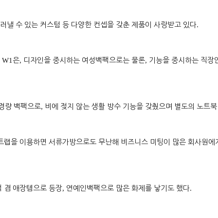
러낼 수 있는 커스텀 등 다양한 컨셉을 갖춘 제품이 사랑받고 있다
.
팩
W1
은
,
디자인을 중시하는 여성백팩으로는 물론
,
기능을 중시하는 직장
초경량 백팩으로
,
비에 젖지 않는 생활 방수 기능을 갖췄으며 별도의 노트
트랩을 이용하면 서류가방으로도 무난해 비즈니스 미팅이 많은 회사원에
 겸 애장템으로 등장
,
연예인백팩으로 많은 화제를 낳기도 했다
.