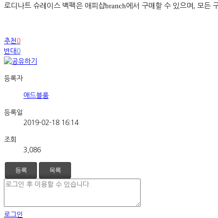
로디나트 슈레이스 백팩은 애피샵
branch
에서 구매할 수 있으며
,
모든 
추천
0
반대
0
등록자
애드블룸
등록일
2019-02-18 16:14
조회
3,086
등록
목록
로그인