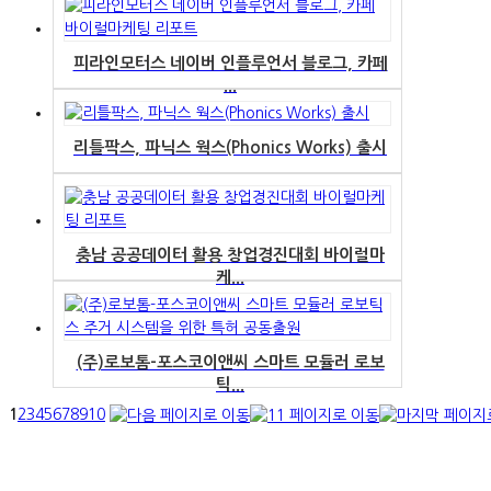
피라인모터스 네이버 인플루언서 블로그, 카페
...
리틀팍스, 파닉스 웍스(Phonics Works) 출시
충남 공공데이터 활용 창업경진대회 바이럴마
케...
(주)로보톰-포스코이앤씨 스마트 모듈러 로보
틱...
1
2
3
4
5
6
7
8
9
10