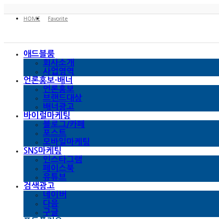
HOME
Favorite
애드블룸
회사소개
사업영역
언론홍보·배너
언론홍보
브랜드대상
배너광고
바이럴마케팅
블로그/카페
포스트
모바일마케팅
SNS마케팅
인스타그램
페이스북
유튜브
검색광고
네이버
다음
구글