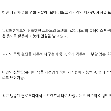
이런 사용자 층의 변화 덕분에
,
보다 예쁘고 감각적인 디자인
,
개성을 드
뉴욕패션위크에 진출했던 스타트업 브랜드
‘
로디나트
’
의 슈레이스 백
은 용도로 활용이 가능해 관심을 받고 있다
.
고가의 코팅 원단을 사용해 내구성이 좋고
,
오래 착용해도 부담 없는 
나만의 신발끈
(
슈레이스
)
을 개성있게 묶어 커스텀이 가능하고
,
숄더 스
로도 변신가능
.
최근 방송된 팔로우미에서는 트렌드세터로 사랑받는 임현주의 여행백팩