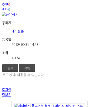
추천
0
반대
0
등록자
애드블룸
등록일
2018-10-31 14:53
조회
4,174
등록
목록
로그인
더보기