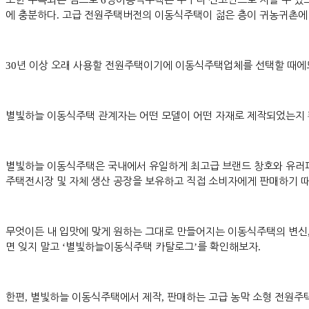
6
에 충분하다
.
고급 전원주택버전의 이동식주택이 젊은 층이 귀농귀촌에 
30
년 이상 오래 사용할 전원주택이기에 이동식주택업체를 선택할 때에
별빛하늘 이동식주택 관계자는 어떤 모델이 어떤 자재로 제작되었는지
별빛하늘 이동식주택은 국내에서 유일하게 최고급 브랜드 창호와 유러
주택전시장 및 자체 생산 공장을 보유하고 직접 소비자에게 판매하기 
무엇이든 내 입맛에 맞게 원하는 그대로 만들어지는 이동식주택의 변신
면 잊지 말고
‘
별빛하늘이동식주택 카탈로그
’
를 확인해보자
.
한편
,
별빛하늘 이동식주택에서 제작
,
판매하는 고급 농막 소형 전원주택