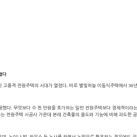
 열다
된 고품격 전원주택의 시대가 열렸다
.
바로 별빛하늘 이동식주택에서
30
년
꿈했다
.
무엇보다 수 천 만원을 호가하는 일반 전원주택보다 경제적이라는
는 전원주택 시공사 가운데 본래 건축물의 용도와 기능에 비해 과도한 
으며
논이나 밭
하우스 등 농사를 하면서 농막으로 활용하는 경우에도 젊