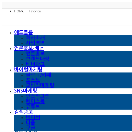
HOME
Favorite
애드블룸
회사소개
사업영역
언론홍보·배너
언론홍보
브랜드대상
배너광고
바이럴마케팅
블로그/카페
포스트
모바일마케팅
SNS마케팅
인스타그램
페이스북
유튜브
검색광고
네이버
다음
구글