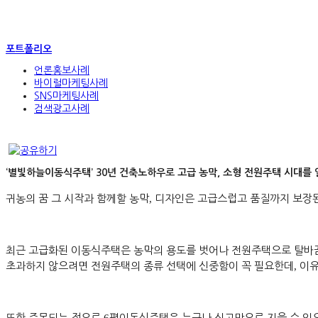
포트폴리오
언론홍보사례
바이럴마케팅사례
SNS마케팅사례
검색광고사례
‘별빛하늘이동식주택’ 30년 건축노하우로 고급 농막, 소형 전원주택 시대를
귀농의 꿈 그 시작과 함께할 농막
,
디자인은 고급스럽고 품질까지 보장
최근 고급화된 이동식주택은 농막의 용도를 벗어나 전원주택으로 탈바
초과하지 않으려면 전원주택의 종류 선택에 신중함이 꼭 필요한데
,
이유
또한 주목되는 점으로
평이동식주택은 누구나 신고만으로 지을 수 있