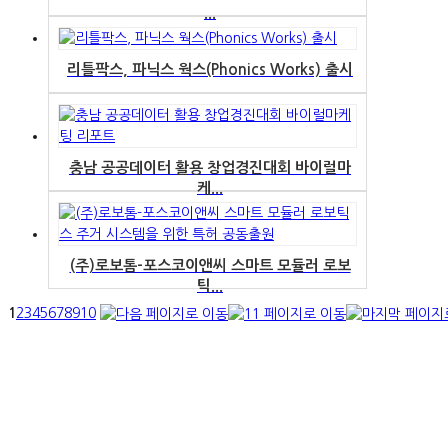
...
리틀팍스, 파닉스 웍스(Phonics Works) 출시
충남 공공데이터 활용 창업경진대회 바이럴마
케...
(주)로보톰-포스코이앤씨 스마트 모듈러 로보
틱...
1
2
3
4
5
6
7
8
9
10