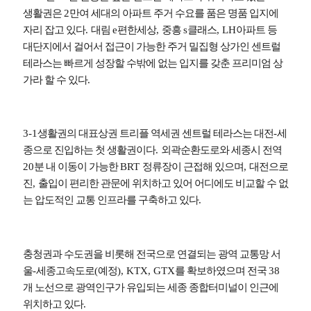
생활권은
2
만여 세대의 아파트 주거 수요를 품은 명품 입지에
자리 잡고 있다
.
대림
e
편한세상
,
중흥
s
클래스
, LH
아파트 등
대단지에서 걸어서 접근이 가능한 주거 밀집형 상가인 센트럴
테라스는 빠르게 성장할 수밖에 없는 입지를 갖춘 프리미엄 상
가라 할 수 있다
.
3-1
생활권의 대표상권 트리플 역세권 센트럴 테라스는 대전
-
세
종으로 진입하는 첫 생활권이다
.
외곽순환도로와 세종시 전역
20
분 내 이동이 가능한
BRT
정류장이 근접해 있으며
,
대전으로
진
,
출입이 편리한 관문에 위치하고 있어 어디에도 비교할 수 없
는 압도적인 교통 인프라를 구축하고 있다
.
충청권과 수도권을 비롯해 전국으로 연결되는 광역 교통망 서
울
-
세종고속도로
(
예정
), KTX, GTX
를 확보하였으며 전국
38
개 노선으로 광역인구가 유입되는 세종 종합터미널이 인근에
위치하고 있다
.