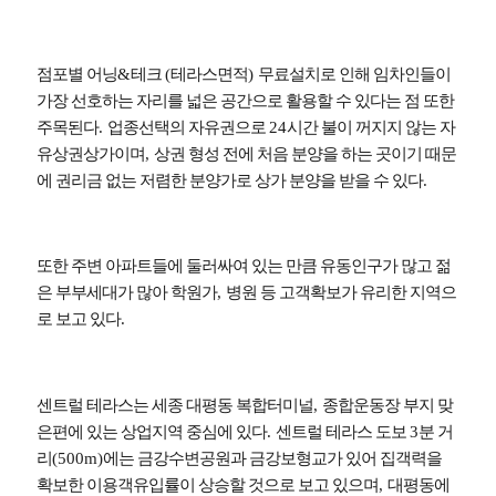
점포별 어닝
&
테크
(
테라스면적
)
무료설치로 인해 임차인들이
가장 선호하는 자리를 넓은 공간으로 활용할 수 있다는 점 또한
주목된다
.
업종선택의 자유권으로
24
시간 불이 꺼지지 않는 자
유상권상가이며
,
상권 형성 전에 처음 분양을 하는 곳이기 때문
에 권리금 없는 저렴한 분양가로 상가 분양을 받을 수 있다
.
또한 주변 아파트들에 둘러싸여 있는 만큼 유동인구가 많고 젊
은 부부세대가 많아 학원가
,
병원 등 고객확보가 유리한 지역으
로 보고 있다
.
센트럴 테라스는 세종 대평동 복합터미널
,
종합운동장 부지 맞
은편에 있는 상업지역 중심에 있다
.
센트럴 테라스 도보
3
분 거
리
(500m)
에는 금강수변공원과 금강보형교가 있어 집객력을
확보한 이용객유입률이 상승할 것으로 보고 있으며
,
대평동에