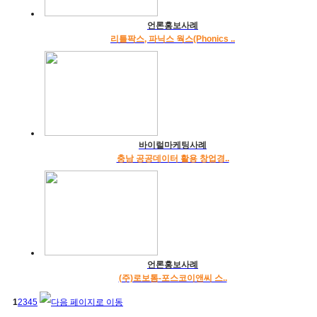
언론홍보사례
리틀팍스, 파닉스 웍스(Phonics ..
바이럴마케팅사례
충남 공공데이터 활용 창업경..
언론홍보사례
(주)로보톰-포스코이앤씨 스..
1
2
3
4
5