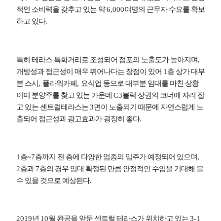
적인 소비력을 갖추고 있는 약
6,000
여명의 근무자 수요를 확보
하고 있다
.
특히 테라스 특화거리로 조성되어 점포의 노출도가 높아지며
,
개방성과 접근성이 매우 뛰어나다는 장점이 있어
1
층 상가 대부
분 스시
,
플라워카페
,
요식업 등으로 대부분 임대를 마친 상황
이며 분양주를 찾고 있는 가운데
C3
블럭 상권의 코너에 자리 잡
고 있는 센트럴테라스는
3
면이 노출되기 때문에 자연스럽게 노
출되어 접근성과 광고효과가 굉장히 좋다
.
1
층
~7
층까지 전 층에 다양한 업종의 입주가 예정되어 있으며
,
2
층과
7
층의 경우 임대 확정된 만큼 안정적인 수입을 기대해 볼
수 있을 것으로 예상된다
.
2019
년
10
월 완공을 앞둔 센트럴 테라스가 위치하고 있는
3-1