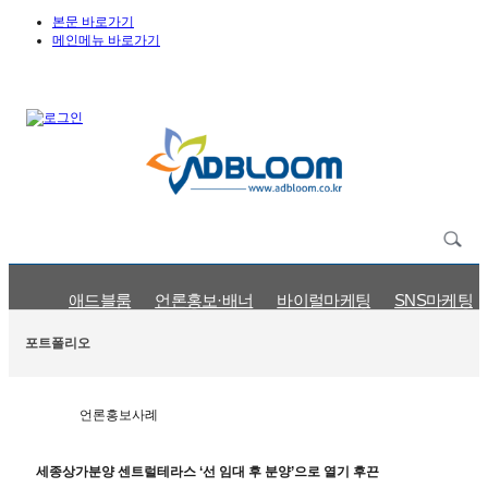
본문 바로가기
메인메뉴 바로가기
애드블룸
언론홍보·배너
바이럴마케팅
SNS마케팅
언론홍보사례
바이럴마케팅사례
SNS마케팅사례
검색광고사
포트폴리오
언론홍보사례
세종상가분양 센트럴테라스 ‘선 임대 후 분양’으로 열기 후끈