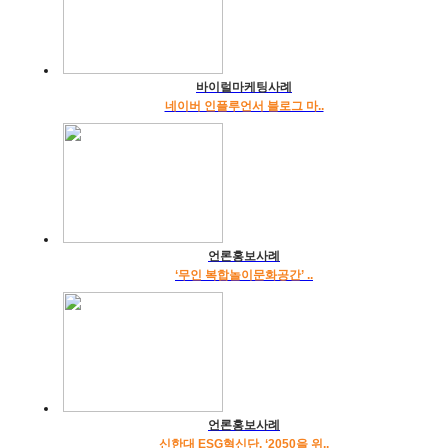
바이럴마케팅사례
네이버 인플루언서 블로그 마..
언론홍보사례
‘무인 복합놀이문화공간’ ..
언론홍보사례
신한대 ESG혁신단, ‘2050을 위..