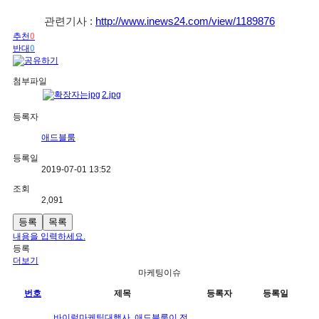
관련기사 : 
http://www.inews24.com/view/1189876
추천
0
반대
0
첨부파일
2.jpg
등록자
애드블룸
등록일
2019-07-01 13:52
조회
2,091
등록
목록
내용을 입력하세요.
등록
더보기
마케팅이슈
번호
제목
등록자
등록일
바이럴마케팅대행사, 애드블룸이 전