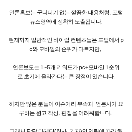
언론홍보는 군더더기 없는 깔끔한 내용처럼
,
포털
뉴스영역에 정확히 노출됩니다
.
현재까지 일반적인 바이럴 컨텐츠들은
포털에서
p
c
와 모바일의 순위가 다르지만
,
언론보도는
1~5
개 키워드가
pc+
모바일
1
순위
로
초기에 올라간다는 큰 장점이 있습니다
.
하지만 많은 분들이 이슈거리 부족과
언론사가 요
구하는 원고 작성
,
편집을 어려워합니다
.
그래서 담당 마케터
(
회사
,
기자
)
의 역량에 따라
해