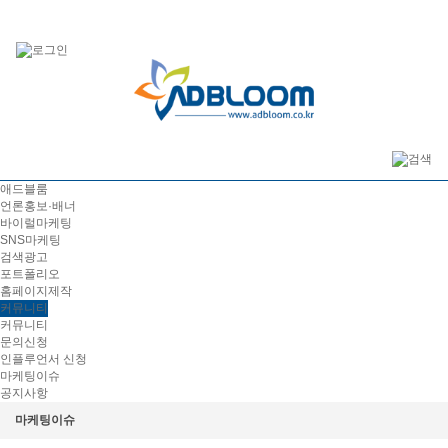
애드블룸
언론홍보·배너
바이럴마케팅
SNS마케팅
검색광고
포트폴리오
홈페이지제작
커뮤니티
커뮤니티
문의신청
인플루언서 신청
마케팅이슈
공지사항
마케팅이슈