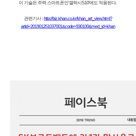
이 기술은 주력 스마트폰인‘갤럭시S10’에도 적용된다. 
관련기사 : 
http://biz.khan.co.kr/khan_art_view.html?
artid=201901251037001&code=930100&med_id=khan