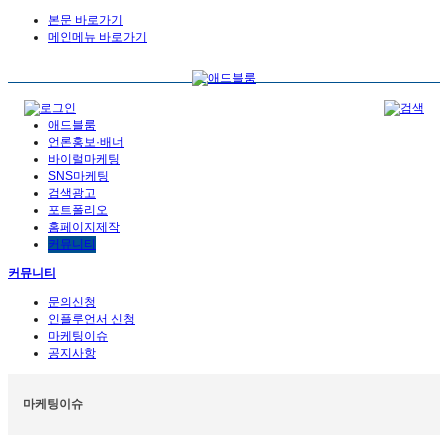
본문 바로가기
메인메뉴 바로가기
애드블룸
언론홍보·배너
바이럴마케팅
SNS마케팅
검색광고
포트폴리오
홈페이지제작
커뮤니티
커뮤니티
문의신청
인플루언서 신청
마케팅이슈
공지사항
마케팅이슈