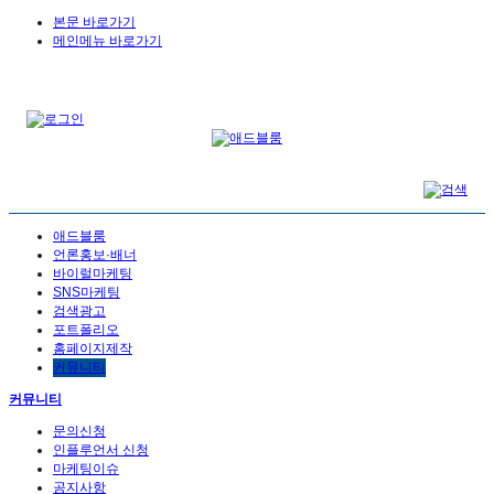
본문 바로가기
메인메뉴 바로가기
애드블룸
언론홍보·배너
바이럴마케팅
SNS마케팅
검색광고
포트폴리오
홈페이지제작
커뮤니티
커뮤니티
문의신청
인플루언서 신청
마케팅이슈
공지사항