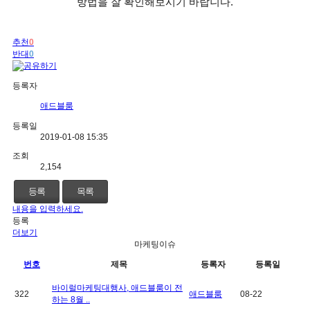
방법을 잘 확인해보시기 바랍니다
.
추천
0
반대
0
등록자
애드블룸
등록일
2019-01-08 15:35
조회
2,154
등록
목록
내용을 입력하세요.
등록
더보기
마케팅이슈
번호
제목
등록자
등록일
바이럴마케팅대행사, 애드블룸이 전
322
애드블룸
08-22
하는 8월 ..