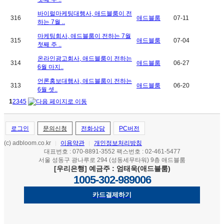
바이럴마케팅대행사, 애드블룸이 전
316
애드블룸
07-11
하는 7월 ..
마케팅회사, 애드블룸이 전하는 7월
315
애드블룸
07-04
첫째 주 ..
온라인광고회사, 애드블룸이 전하는
314
애드블룸
06-27
6월 마지..
언론홍보대행사, 애드블룸이 전하는
313
애드블룸
06-20
6월 셋..
1
2
3
4
5
로그인
문의신청
전화상담
PC버전
(c) adbloom.co.kr
이용약관
개인정보처리방침
|
|
대표번호 : 070-8891-3552 팩스번호 : 02-461-5477
서울 성동구 광나루로 294 (성동세무타워) 9층 애드블룸
[우리은행] 예금주 : 엄태욱(애드블룸)
1005-302-989006
카드결제하기