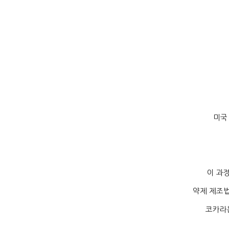
미국
이 과
약제 제조
코카라