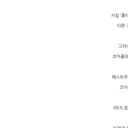
사실
‘
콜
다른 
그러
코카콜라
패스트푸
코카
(
마치 검