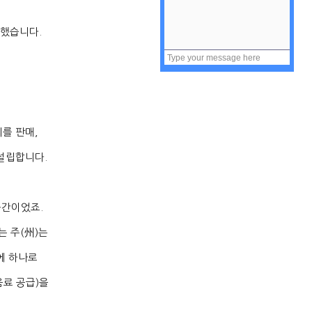
못했습니다
.
리를 판매
,
 설립합니다
.
순간이었죠
.
는 주
(
州
)
는
에 하나로
음료 공급
)
을