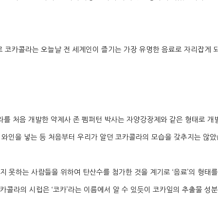
 코카콜라는 오늘날 전 세계인이 즐기는 가장 유명한 음료로 자리잡게
를 처음 개발한 약제사 존 펨퍼턴 박사는 자양강장제와 같은 형태로 
 와인을 넣는 등 처음부터 우리가 알던 코카콜라의 모습을 갖추지는 않
지 못하는 사람들을 위하여 탄산수를 첨가한 것을 계기로
‘
음료
’
의 형태를
카콜라의 시럽은
‘
코카
’
라는 이름에서 알 수 있듯이 코카잎의 추출물 성