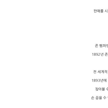
판매를 
존 펨퍼
1892
년 
전 세계적
1893
년에
찾아볼 
손 꼽을 수