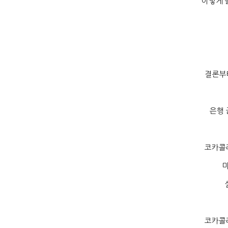
이렇게 
결론부
은행 
코카콜
코카콜