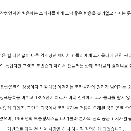
시작하였지만 처음에는 소비자들에게 그닥 좋은 반응을 불러일으키지는 
턴은 별 미련 없이 다른 약제상인 에이서 캔들러에게 코카콜라에 관한 권
존의 동업자인 프랭크 로빈슨과 에이서 캔들러는 함께 코카콜라 컴퍼니를
 탄산음료의 상징이자 기원처럼 여겨지는 코카콜라의 권리가 넘어가는 
 상표등록을 마치고
1895
년에 이르자 미국 전역에서 코카콜라를 팔지 않
수 없게 되었죠
.
그만큼 미국에서 코카콜라는 전통이 오래된 국민 음료 중
 있으며
, 1906
년의 보틀링시스템
(
코카콜라 본사의 원액 공급
+
지사별 
기반으로 하여 전 세계 시장을 하나 하나씩 점령하게 되었습니다
.