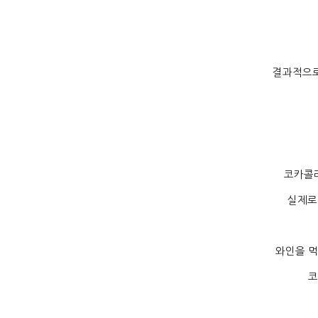
결과적으로
코카콜라
실제로
와인을 먹
코