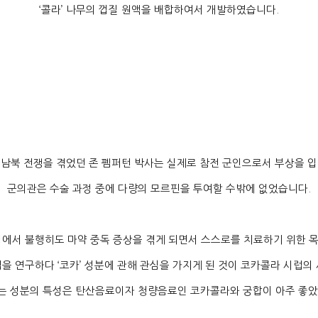
‘
콜라
’
나무의 껍질 원액을 배합하여서 개발하였습니다
.
 남북 전쟁을 겪었던 존 펨퍼턴 박사는 실제로 참전 군인으로서 부상을 
군의관은 수술 과정 중에 다량의 모르핀을 투여할 수밖에 없었습니다
.
정에서 불행히도 마약 중독 증상을 겪게 되면서 스스로를 치료하기 위한 
법을 연구하다
‘
코카
’
성분에 관해 관심을 가지게 된 것이 코카콜라 시럽의
는 성분의 특성은 탄산음료이자 청량음료인 코카콜라와 궁합이 아주 좋