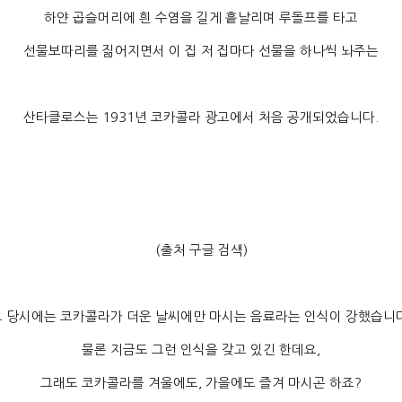
하얀 곱슬머리에 흰 수염을 길게 흩날리며 루돌프를 타고
선물보따리를 짊어지면서 이 집 저 집마다 선물을 하나씩 놔주는
산타클로스는
1931
년 코카콜라 광고에서 처음 공개되었습니다
.
(
출처 구글 검색
)
그 당시에는 코카콜라가 더운 날씨에만 마시는 음료라는 인식이 강했습니
물론 지금도 그런 인식을 갖고 있긴 한데요
,
그래도 코카콜라를 겨울에도
,
가을에도 즐겨 마시곤 하죠
?