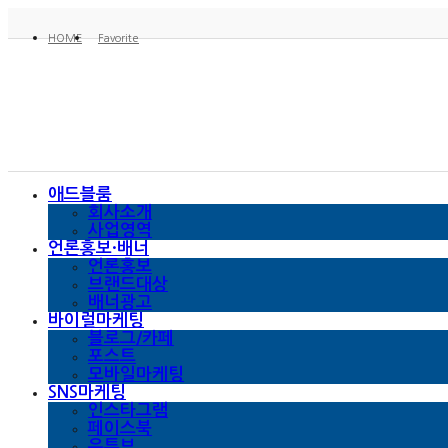
HOME
Favorite
애드블룸
회사소개
사업영역
언론홍보·배너
언론홍보
브랜드대상
배너광고
바이럴마케팅
블로그/카페
포스트
모바일마케팅
SNS마케팅
인스타그램
페이스북
유튜브