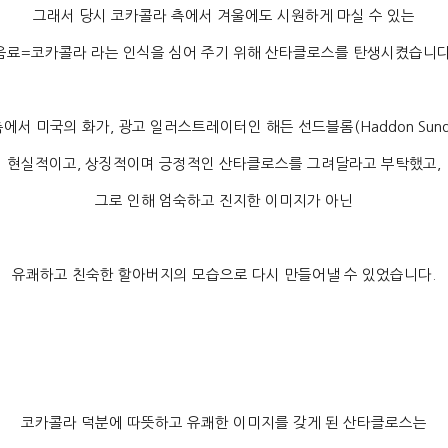
그래서 당시 코카콜라 측에서 겨울에도 시원하게 마실 수 있는
음료
=
코카콜라 라는 인식을 심어 주기 위해 산타클로스를 탄생시켰습니
측에서 미국의 화가
,
광고 일러스트레이터인 해든 선드블롬
(Haddon Sun
현실적이고
,
상징적이며 긍정적인 산타클로스를 그려달라고 부탁했고
,
그로 인해 엄숙하고 진지한 이미지가 아닌
유쾌하고 친숙한 할아버지의 모습으로 다시 만들어낼 수 있었습니다
.
코카콜라 덕분에 따뜻하고 유쾌한 이미지를 갖게 된 산타클로스는