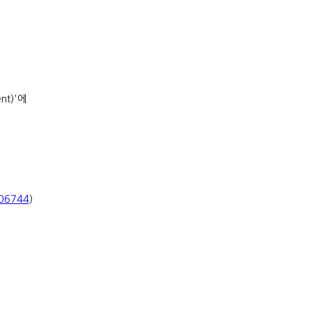
nt)'
에
206744
)