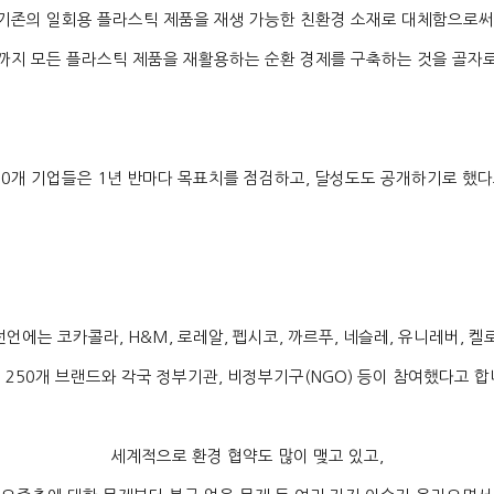
기존의 일회용 플라스틱 제품을 재생 가능한 친환경 소재로 대체함으로써
까지 모든 플라스틱 제품을 재활용하는 순환 경제를 구축하는 것을 골자
0
개 기업들은
1
년 반마다 목표치를 점검하고
,
달성도도 공개하기로 했다
선언에는 코카콜라
, H&M,
로레알
,
펩시코
,
까르푸
,
네슬레
,
유니레버
,
켈
요
250
개 브랜드와 각국 정부기관
,
비정부기구
(NGO)
등이 참여했다고 합
세계적으로 환경 협약도 많이 맺고 있고
,