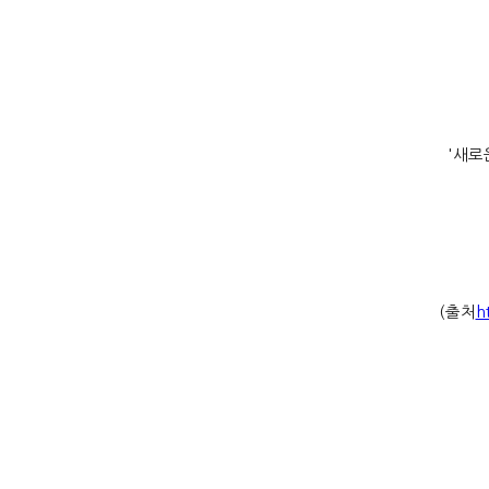
'
새로
(
출처
h