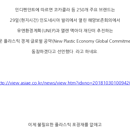
인디펜던트에 따르면 코카콜라 등
250
개 주요 브랜드는
29
일
(
현지시간
)
인도네시아 발리에서 열린 해양보존회의에서
유엔환경계획
(UNEP)
과 엘렌 맥아더 재단이 추진하는
운 플라스틱 경제 글로벌 공약
(New Plastic Economy Global Commitme
동참하겠다고 선언했다
.
라고 하네요
.
ttp://view.asiae.co.kr/news/view.htm?idxno=2018103010094
이제 불필요한 플라스틱 포장재를 없애고