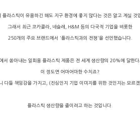
 플라스틱이 유용하긴 해도 지구 환경에 좋지 않다는 것은 알고 계실 것
그래서 최근 코카콜라
,
네슬레
, H&M
등의 다국적 기업을 비롯한
250
개의 주요 브랜드에서
'
플라스틱과의 전쟁
'
을 선언했습니다
.
에서 쏟아내는 일회용 플라스틱 제품은 전 세계 생산량의
20%
에 달한다
이 정도면 어마어마한 수치죠
?
니 다들 책임감을 가지고
, (
진심인지 기업 이미지를 위한 것인지는 모르
플라스틱 생산량을 줄이려고 하는 것입니다
.