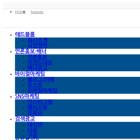
HOME
Favorite
애드블룸
회사소개
사업영역
언론홍보·배너
언론홍보
브랜드대상
배너광고
바이럴마케팅
블로그/카페
포스트
모바일마케팅
SNS마케팅
인스타그램
페이스북
유튜브
검색광고
네이버
다음
구글