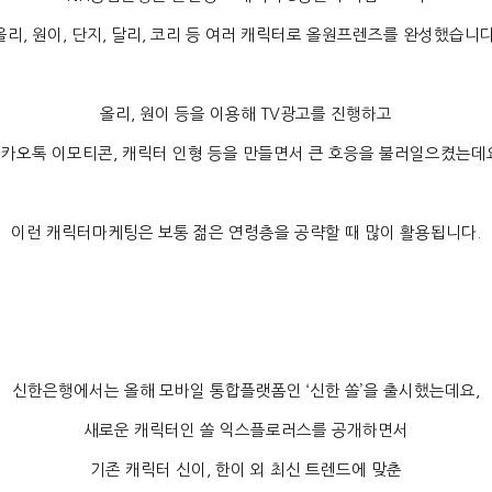
올리
,
원이
,
단지
,
달리
,
코리 등 여러 캐릭터로 올원프렌즈를 완성했습니
올리
,
원이 등을 이용해
TV
광고를 진행하고
카오톡 이모티콘
,
캐릭터 인형 등을 만들면서 큰 호응을 불러일으켰는데
이런 캐릭터마케팅은 보통 젊은 연령층을 공략할 때 많이 활용됩니다
.
신한은행에서는 올해 모바일 통합플랫폼인
‘
신한 쏠
’
을 출시했는데요
,
새로운 캐릭터인 쏠 익스플로러스를 공개하면서
기존 캐릭터 신이
,
한이 외 최신 트렌드에 맞춘