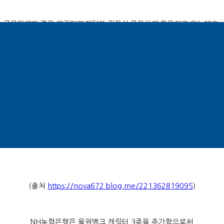
금융업계의 경우 캐릭터마케팅이 굉장히 유용하게 활용되고 있는데요
,
아무래도 금융이라는 것 자체가 딱딱한 이미지를 주기 때문입니다
.
그래서 예전에는 연예인 모델을 전적으로 내세웠다면
,
는 연예인보다도 자체적인 캐릭터를 잘 만들어 그걸 앞으로 내세우는 것
(
출처
https://nova672.blog.me/221362819095
)
NH
농협은행은 올원뱅크 캐릭터
3
종을 추가함으로써