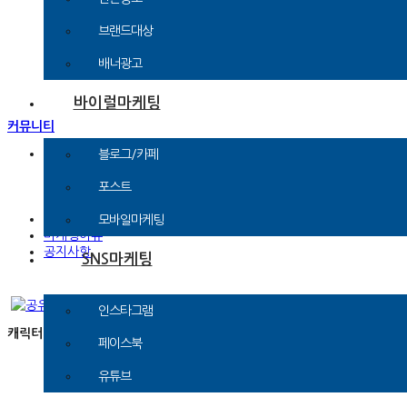
브랜드대상
배너광고
바이럴마케팅
커뮤니티
문의신청
블로그/카페
광고문의
제휴문의
포스트
기타문의
인플루언서 신청
모바일마케팅
마케팅이슈
공지사항
SNS마케팅
인스타그램
캐릭터마케팅이 대세다? 카카오, 라인 外 캐릭터 열풍 불어
페이스북
유튜브