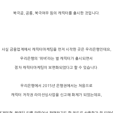
북극곰
,
공룡
,
북극여우 등의 캐릭터를 출시한 것입니다
.
사실 금융업계에서 캐릭터마케팅을 먼저 시작한 곳은 우리은행인데요
,
우리은행의
‘
위비
’
라는 벌 캐릭터가 출시되면서
점차 캐릭터마케팅이 보편화되었다고 할 수 있습니다
.
우리은행에서
2015
년 은행권에서는 처음으로
캐릭터 저작권 라이선싱사업을 신고해 화제가 되었는데요
,
봉제인형
,
블렌딩 티를 만들어서 판매하기도 할 정도로 상품화가 잘 되었