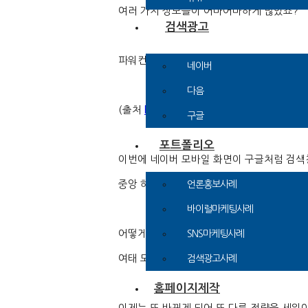
여러 가지 정보들이 어마어마하게 많았죠
?
검색광고
파워컨텐츠까지 더하면 그 수가 상당하다고 
네이버
다음
(
출처
http://www.etoday.co.kr/news/se
구글
포트폴리오
이번에 네이버 모바일 화면이 구글처럼 검색
중앙 하단에 새로운 검색 방식인
‘
그린닷
’
이 
언론홍보사례
바이럴마케팅사례
어떻게 보면 마케터들에게는 굉장히 큰 이슈
SNS마케팅사례
여태 모바일 상위에 글을 띄우기 위한 노력을
검색광고사례
홈페이지제작
이제는 또 바뀌게 되어 또 다른 전략을 세워