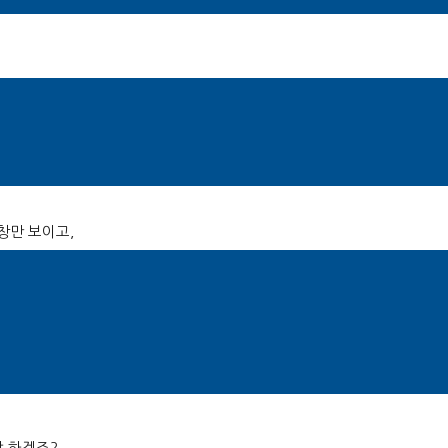
봐야 합니다
.
ction/newsview.php?idxno=1672023
)
창만 보이고
,
베타 버전으로 배치됩니다
.
가 아닐까 합니다
.
 무척이나 많이 했을 텐데요
,
야 하겠죠
?