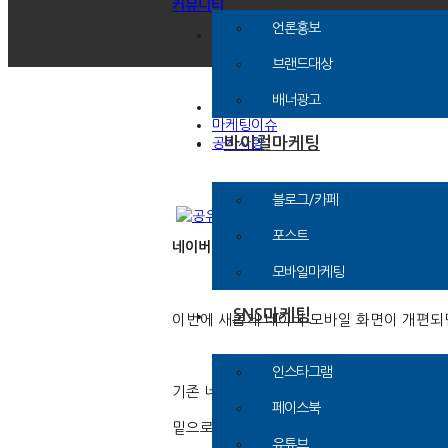
커뮤니티
언론홍보
문의신청
광고문의
브랜드대상
제휴문의
기타문의
배너광고
인플루언서 신청
마케팅이슈
바이럴마케팅
공지사항
블로그/카페
포스트
네이버 모바일 화면 개편 테스트
모바일마케팅
SNS마케팅
이번에 새롭게 네이버 모바일 화면이 개편되
인스타그램
기존 네이버 모바일 화면 하면 검색창이 위
페이스북
밑으로 쭉쭉
,
네이버 블로그부터 뉴스기사
,
유튜브