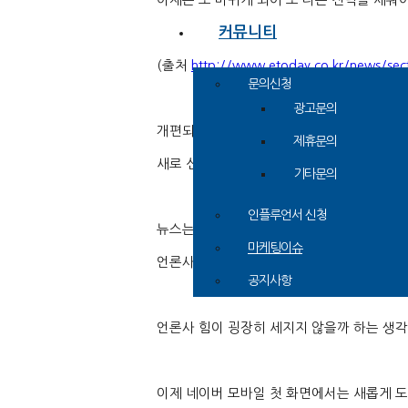
커뮤니티
(
출처
http://www.etoday.co.kr/news/se
문의신청
광고문의
개편되는 네이버 모바일 화면에서는 뉴스
,
실
제휴문의
새로 신설되는 뉴스판
,
검색 차트판을 통해 
기타문의
인플루언서 신청
뉴스는 언론사의 편집 가치와 인공지능 콘텐
마케팅이슈
언론사가 직접 배열한 기사와 인공지능 추천
공지사항
언론사 힘이 굉장히 세지지 않을까 하는 생
이제 네이버 모바일 첫 화면에서는 새롭게 