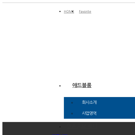
HOME
Favorite
애드블룸
회사소개
사업영역
언론홍보·배너