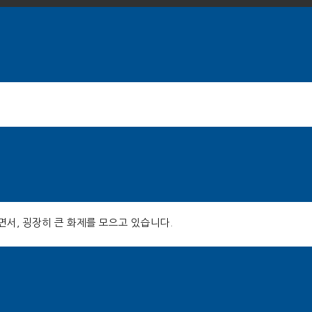
면서
,
굉장히 큰 화제를 모으고 있습니다
.
에 있는데다
카페글
,
칼럼 등