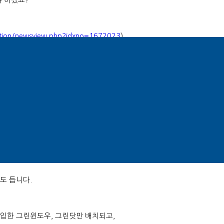
ction/newsview.php?idxno=1672023
)
시간 급상승 검색어가 첫 화면이 아니라
,
정보가 제공됩니다
.
츠 추천 시스템은
‘AiRS’
를 통해 제공된다고 합니다
.
 뉴스피드가 제공될 예정이므로
,
각도 듭니다
.
도입한 그린윈도우
,
그린닷만 배치되고
,