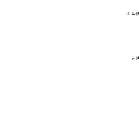
또 4
관련