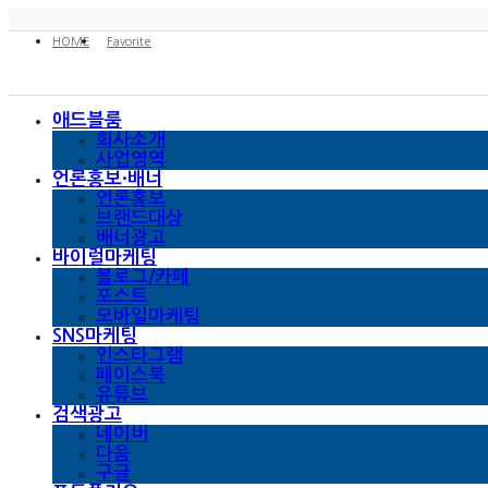
HOME
Favorite
애드블룸
회사소개
사업영역
언론홍보·배너
언론홍보
브랜드대상
배너광고
바이럴마케팅
블로그/카페
포스트
모바일마케팅
SNS마케팅
인스타그램
페이스북
유튜브
검색광고
네이버
다음
구글