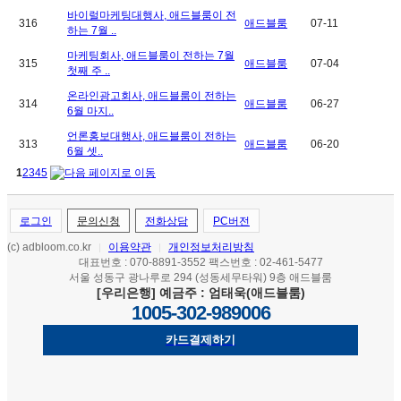
바이럴마케팅대행사, 애드블룸이 전
316
애드블룸
07-11
하는 7월 ..
마케팅회사, 애드블룸이 전하는 7월
315
애드블룸
07-04
첫째 주 ..
온라인광고회사, 애드블룸이 전하는
314
애드블룸
06-27
6월 마지..
언론홍보대행사, 애드블룸이 전하는
313
애드블룸
06-20
6월 셋..
1
2
3
4
5
로그인
문의신청
전화상담
PC버전
(c) adbloom.co.kr
이용약관
개인정보처리방침
|
|
대표번호 : 070-8891-3552 팩스번호 : 02-461-5477
서울 성동구 광나루로 294 (성동세무타워) 9층 애드블룸
[우리은행] 예금주 : 엄태욱(애드블룸)
1005-302-989006
카드결제하기