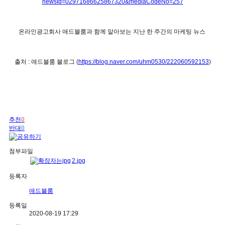
newsId=02971686625867320&mediaCodeNo=257
온라인광고회사 애드블룸과 함께 알아보는 지난 한 주간의 마케팅 뉴스
출처 : 애드블룸 블로그 (
https://blog.naver.com/uhm0530/222060592153
)
추천
0
반대
0
첨부파일
2.jpg
등록자
애드블룸
등록일
2020-08-19 17:29