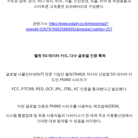
키트는 샴푸, 린스, 바디 워시, 비누, 거울, 스킨로션, 칫솔, 치약 등 위생용품과
스마트폰 고속충전 보조배터리로 구성됐다.
관련기사 :
https://www.edaily.co.kr/news/read?
newsId=02679766625866992&mediaCodeNo=257
텔릿 5G 데이터 카드, 다수 글로벌 인증 획득
글로벌 사물인터넷(IoT) 전문 기업인 텔릿(Telit)은 자사의 산업용 5G 데이터 카
드인 FN980 시리즈가
FCC, PTCRB, RED, GCF, JRL, JTBL, KC 인증을 통과했다고 발표했다.
이번 글로벌 인증은 FN980 시리즈를 사용하는 제조업체(OEM),
시스템 통합업체 및 최종 사용자들의 디바이스가 전 세계 주요 이동통신망에서
기대한 대로 동작할 수 있음을 의미한다.