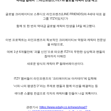
"역대급 컬래버"…라인프렌즈, ITZY와 글로벌 캐릭터 탄생 예고
글로벌 크리에이티브 스튜디오 라인프렌즈(LINE FRIENDS)와 4세대 대표 걸
그룹 ‘ITZY(있지)’가
함께 또 한 번의 역대급 글로벌 캐릭터 탄생을 14일 예고했다.
이번 프로젝트는 라인프렌즈의 독보적인 크리에이티브 역량과 캐릭터 전문성
을 바탕으로,
데뷔 1년 6개월만에 ‘괴물 신인’으로 떠오른 ITZY의 무한한 상상력과 팬들의
참여까지 더해진
새로운 방식의 캐릭터 IP 컬래버레이션이다.
ITZY 멤버들이 라인프렌즈의 ‘크리에이티브 아카데미’에 입학해
‘너와 나의 평생친구’라는 주제로 팬들과 함께 미션을 해결하는 등
색다른 스쿨링 컨셉으로 각자의 캐릭터를 만들어 나갈 계획이다.
관련기사 :
https://www.edaily.co.kr/news/read?