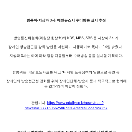
방통위·지상파 3사, 메인뉴스서 수어방송 실시 추진
방송통신위원회(위원장 한상혁)와 KBS, MBS, SBS 등 지상파 3사가
장애인 방송접근권 강화 방안을 마련하고 시행하기로 했다고 14일 밝혔다.
지상파 3사는 이에 따라 당장 다음달부터 수어방송 등을 실시할 계획이다.
방통위는 이날 보도자료를 내고 “디지털 포용정책의 일환으로 농인 등
장애인의 방송접근성 강화를 위해 장애인단체·방송사 등과 적극적으로 협의해
온 결과”라며 이같이 전했다.
관련기사 :
https://www.edaily.co.kr/news/read?
newsId=02771606625867320&mediaCodeNo=257