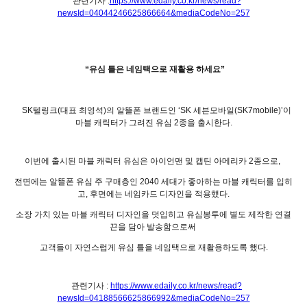
관련기사 :
https://www.edaily.co.kr/news/read?
newsId=04044246625866664&mediaCodeNo=257
“유심 틀은 네임택으로 재활용 하세요”
SK텔링크(대표 최영석)의 알뜰폰 브랜드인 ‘SK 세븐모바일(SK7mobile)’이
마블 캐릭터가 그려진 유심 2종을 출시한다.
이번에 출시된 마블 캐릭터 유심은 아이언맨 및 캡틴 아메리카 2종으로,
전면에는 알뜰폰 유심 주 구매층인 2040 세대가 좋아하는 마블 캐릭터를 입히
고, 후면에는 네임카드 디자인을 적용했다.
소장 가치 있는 마블 캐릭터 디자인을 덧입히고 유심봉투에 별도 제작한 연결
끈을 담아 발송함으로써
고객들이 자연스럽게 유심 틀을 네임택으로 재활용하도록 했다.
관련기사 :
https://www.edaily.co.kr/news/read?
newsId=04188566625866992&mediaCodeNo=257