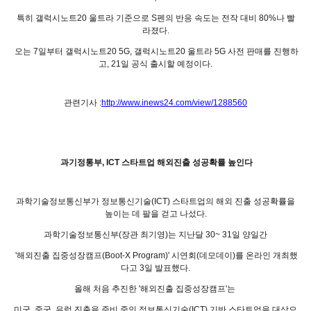
특히 갤럭시노트20 울트라 기준으로 S펜의 반응 속도는 전작 대비 80%나 빨
라졌다.
오는 7일부터 갤럭시노트20 5G, 갤럭시노트20 울트라 5G 사전 판매를 진행하
고, 21일 공식 출시할 예정이다.
관련기사 :
http://www.inews24.com/view/1288560
과기정통부, ICT 스타트업 해외진출 성공확률 높인다
과학기술정보통신부가 정보통신기술(ICT) 스타트업의 해외 진출 성공확률을
높이는 데 팔을 걷고 나섰다.
과학기술정보통신부(장관 최기영)는 지난달 30~ 31일 양일간
'해외진출 집중성장캠프(Boot-X Program)' 시연회(데모데이)를 온라인 개최했
다고 3일 발표했다.
올해 처음 추진한 '해외진출 집중성장캠프'는
미국, 중국, 유럽 진출을 준비 중인 정보통신기술(ICT) 기반 스타트업을 대상으