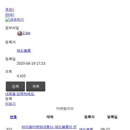
추천
0
반대
0
첨부파일
2.jpg
등록자
애드블룸
등록일
2020-08-19 17:23
조회
4,425
등록
목록
내용을 입력하세요.
등록
더보기
마케팅이슈
번호
제목
등록자
등록일
바이럴마케팅대행사, 애드블룸이 전
322
애드블룸
08-22