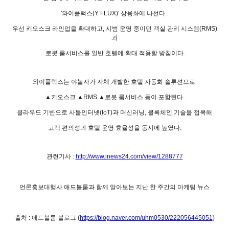
'와이플럭스(Y FLUX)' 상용화에 나선다.
우선 키오스크 라인업을 확대하고, 시범 운영 중이던 객실 관리 시스템(RMS)
과
로봇 룸서비스를 일반 호텔에 확대 적용할 방침이다.
와이플럭스는 야놀자가 자체 개발한 호텔 자동화 솔루션으로
▲키오스크 ▲RMS ▲로봇 룸서비스 등이 포함된다.
클라우드 기반으로 사물인터넷(IoT)과 머신러닝, 블록체인 기술을 접목해
고객 편의성과 호텔 운영 효율성을 동시에 높였다.
관련기사 :
http://www.inews24.com/view/1288777
언론홍보대행사 애드블룸과 함께 알아보는 지난 한 주간의 마케팅 뉴스
출처 : 애드블룸 블로그 (
https://blog.naver.com/uhm0530/222056445051
)