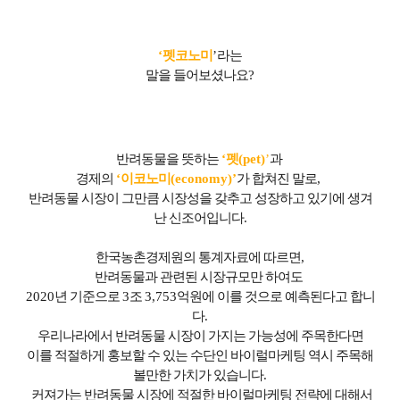
‘
펫코노미
’
라는
말을 들어보셨나요
?
반려동물을 뜻하는
‘
펫
(pet)
’
과
경제의
‘
이코노미
(economy)’
가 합쳐진 말로
,
반려동물 시장이 그만큼 시장성을 갖추고 성장하고 있기에 생겨
난 신조어입니다
.
한국농촌경제원의 통계자료에 따르면
,
반려동물과 관련된 시장규모만 하여도
2020
년 기준으로
3
조
3,753
억원에 이를 것으로 예측된다고 합니
다
.
우리나라에서 반려동물 시장이 가지는 가능성에 주목한다면
이를 적절하게 홍보할 수 있는 수단인 바이럴마케팅 역시 주목해
볼만한 가치가 있습니다
.
커져가는 반려동물 시장에 적절한 바이럴마케팅 전략에 대해서