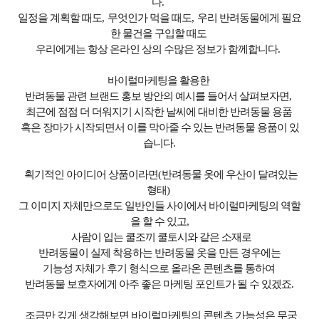
다
.
일정을 계획할 때도
,
무엇인가 먹을 때도
,
우리 반려동물에게 필요
한 물건을 구입할 때도
우리에게는 항상 온라인 상의 수많은 정보가 함께합니다
.
바이럴마케팅을 활용한
반려동물 관련 브랜드 홍보 방안의 예시를 들어서 살펴보자면
,
최근에 점점 더 더워지기 시작한 날씨에 대비한 반려동물 용품
혹은 장마가 시작되면서 이를 막아줄 수 있는 반려동물 용품이 있
습니다
.
획기적인 아이디어 상품이라면
(
반려동물 옷에 우산이 달려있는
형태
)
그 이미지 자체만으로도 일반인들 사이에서 바이럴마케팅의 역할
을 할 수 있고
,
사람이 입는 쿨조끼 쿨토시와 같은 소재로
반려동물이 실제 착용하는 반려동물 옷을 만든 경우에는
기능성 자체가 후기 형식으로 올라온 콘텐츠를 통하여
반려동물 보호자에게 아주 좋은 마케팅 포인트가 될 수 있겠죠
.
조금만 깊게 생각해보면 바이럴마케팅의 콘텐츠 가능성은 무궁