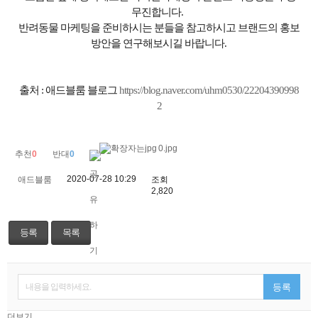
무진합니다
.
반려동물 마케팅을 준비하시는 분들을 참고하시고 브랜드의 홍보
방안을 연구해보시길 바랍니다
.
출처 : 애드블룸 블로그
https://blog.naver.com/uhm0530/22204390998
2
0.jpg
추천
0
반대
0
2020-07-28 10:29
애드블룸
조회
2,820
등록
목록
내용을 입력하세요.
등록
더보기