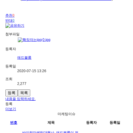
추천
0
반대
0
첨부파일
0.jpg
등록자
애드블룸
등록일
2020-07-15 13:26
조회
2,277
등록
목록
내용을 입력하세요.
등록
더보기
마케팅이슈
번호
제목
등록자
등록일
바이럴마케팅대행사, 애드블룸이 전