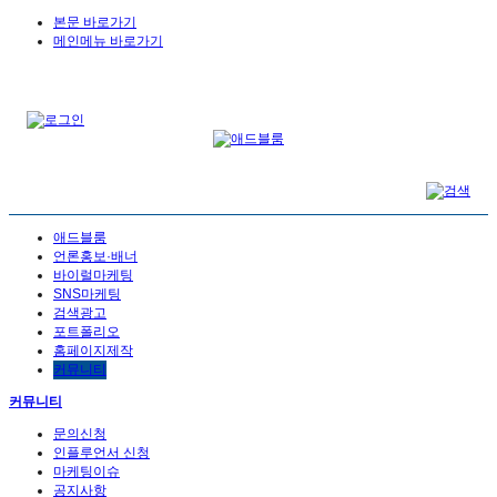
본문 바로가기
메인메뉴 바로가기
애드블룸
언론홍보·배너
바이럴마케팅
SNS마케팅
검색광고
포트폴리오
홈페이지제작
커뮤니티
커뮤니티
문의신청
인플루언서 신청
마케팅이슈
공지사항