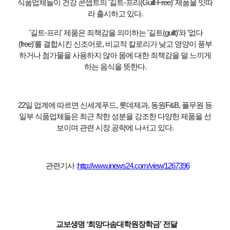
식품업체들이 건강 콘셉트의 '길트-프리(Guilt-Free)' 제품을 잇따
라 출시하고 있다.
'길트-프리' 제품은 죄책감을 의미하는 '길트(guilt)'와 '없다
(free)'를 결합시킨 신조어로, 비교적 칼로리가 낮고 영양이 풍부
하거나 첨가물을 사용하지 않아 몸에 대한 죄책감을 덜 느끼게
하는 음식을 뜻한다.
22일 업계에 따르면 신세계푸드, 롯데제과, 동원F&B, 풀무원 등
일부 식품업체들은 최근 착한 성분을 강조한 다양한 제품을 선
보이며 관련 시장 공략에 나서고 있다.
관련기사 :
http://www.inews24.com/view/1267396
교보생명 ‘희망다솜대학원장학금’ 전달