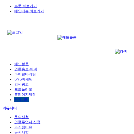
본문 바로가기
메인메뉴 바로가기
애드블룸
언론홍보·배너
바이럴마케팅
SNS마케팅
검색광고
포트폴리오
홈페이지제작
커뮤니티
커뮤니티
문의신청
인플루언서 신청
마케팅이슈
공지사항