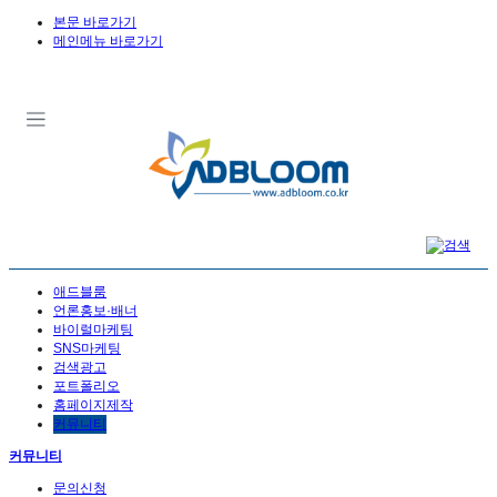
본문 바로가기
메인메뉴 바로가기
애드블룸
언론홍보·배너
바이럴마케팅
SNS마케팅
검색광고
포트폴리오
홈페이지제작
커뮤니티
커뮤니티
문의신청