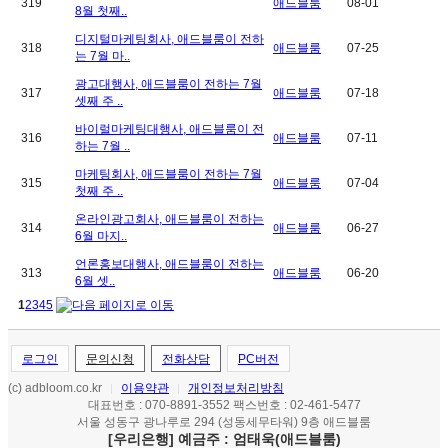
319
애드블룸
08-01
8월 첫째..
디지털마케팅회사, 애드블룸이 전하
318
애드블룸
07-25
는 7월 마..
광고대행사, 애드블룸이 전하는 7월
317
애드블룸
07-18
셋째 주 ..
바이럴마케팅대행사, 애드블룸이 전
316
애드블룸
07-11
하는 7월 ..
마케팅회사, 애드블룸이 전하는 7월
315
애드블룸
07-04
첫째 주 ..
온라인광고회사, 애드블룸이 전하는
314
애드블룸
06-27
6월 마지..
언론홍보대행사, 애드블룸이 전하는
313
애드블룸
06-20
6월 셋..
1
2
3
4
5
로그인
문의신청
전화상담
PC버전
(c) adbloom.co.kr
이용약관
개인정보처리방침
|
|
대표번호 : 070-8891-3552 팩스번호 : 02-461-5477
서울 성동구 광나루로 294 (성동세무타워) 9층 애드블룸
[우리은행] 예금주 : 엄태욱(애드블룸)