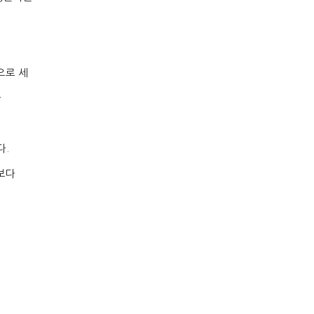
으로 세
다
다
.
보다