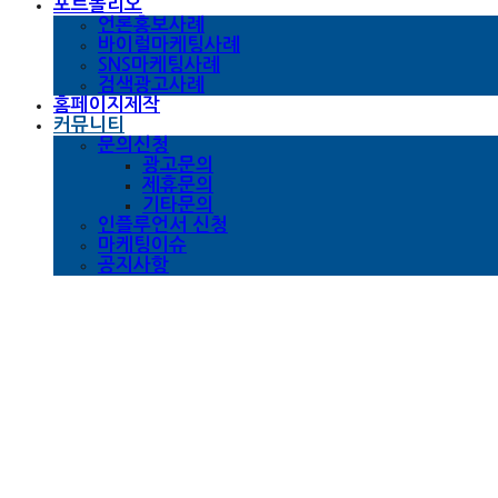
포트폴리오
언론홍보사례
바이럴마케팅사례
SNS마케팅사례
검색광고사례
홈페이지제작
커뮤니티
문의신청
광고문의
제휴문의
기타문의
인플루언서 신청
마케팅이슈
공지사항