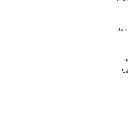
그러나
마
단