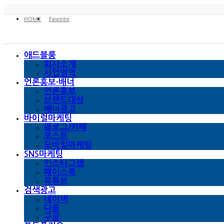
HOME
Favorite
애드블룸
회사소개
사업영역
언론홍보·배너
언론홍보
브랜드대상
배너광고
바이럴마케팅
블로그/카페
포스트
모바일마케팅
SNS마케팅
인스타그램
페이스북
유튜브
검색광고
네이버
다음
구글